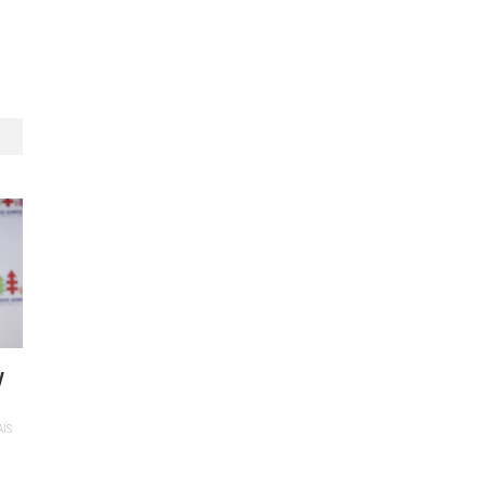
y
AÍS