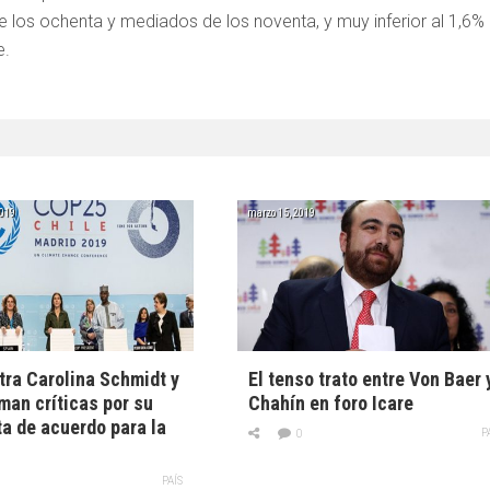
 los ochenta y mediados de los noventa, y muy inferior al 1,6%
e.
2019
marzo 15, 2019
tra Carolina Schmidt y
El tenso trato entre Von Baer 
man críticas por su
Chahín en foro Icare
a de acuerdo para la
P
0
PAÍS