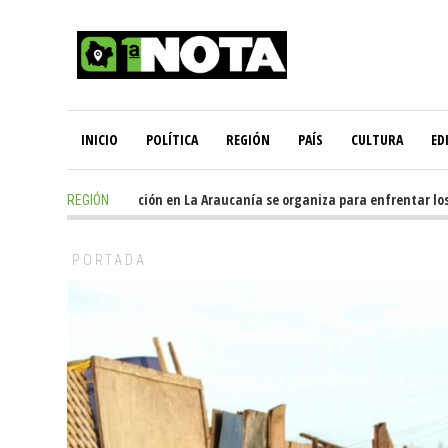
INICIO
POLÍTICA
REGIÓN
PAÍS
CULTURA
ED
20 hours ago
-
Oposición en La Araucanía se organiza para enfrentar los i
REGIÓN
PORTADA