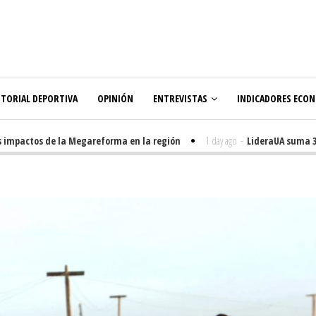
ITORIAL DEPORTIVA
OPINIÓN
ENTREVISTAS
INDICADORES ECO
mpactos de la Megareforma en la región
1 day ago
-
LideraUA suma 320 e