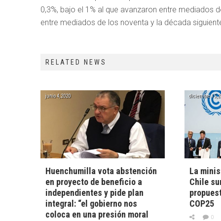
0,3%, bajo el 1% al que avanzaron entre mediados de
entre mediados de los noventa y la década siguient
RELATED NEWS
junio 4, 2020
diciembre 15, 
Huenchumilla vota abstención
La minis
en proyecto de beneficio a
Chile su
independientes y pide plan
propuest
integral: “el gobierno nos
COP25
coloca en una presión moral
0