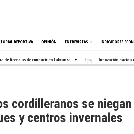
ITORIAL DEPORTIVA
OPINIÓN
ENTREVISTAS
INDICADORES ECO
 de licencias de conducir en Labranza
1 day ago
-
Innovación nacida en e
os cordilleranos se niegan
ues y centros invernales