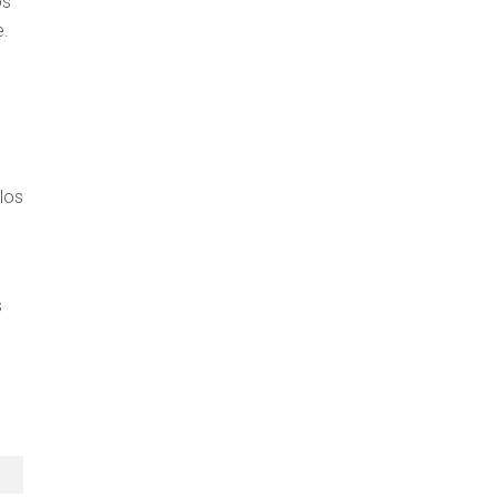
os
e.
los
s