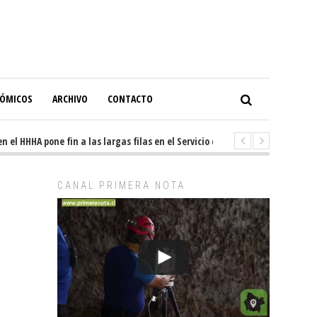
NÓMICOS
ARCHIVO
CONTACTO
l HHHA pone fin a las largas filas en el Servicio de Imagenología
1 da
CANAL PRIMERA NOTA