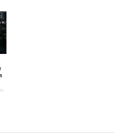
r
n
DA