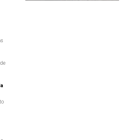
as
 de
la
to