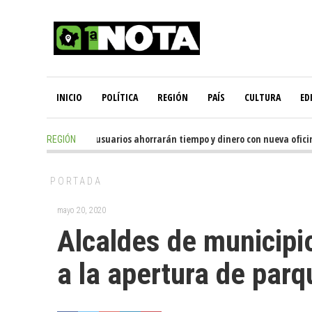
INICIO
POLÍTICA
REGIÓN
PAÍS
CULTURA
ED
1 day ago
-
Miles de usuarios ahorrarán tiempo y dinero con nueva oficina
REGIÓN
PORTADA
mayo 20, 2020
Alcaldes de municipi
a la apertura de parq