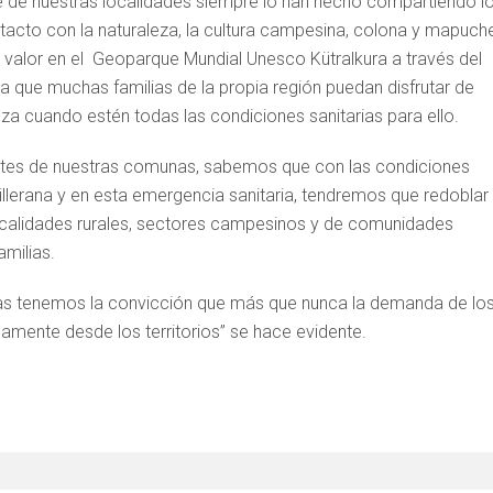
te de nuestras localidades siempre lo han hecho compartiendo l
tacto con la naturaleza, la cultura campesina, colona y mapuch
valor en el Geoparque Mundial Unesco Kütralkura a través del
a que muchas familias de la propia región puedan disfrutar de
leza cuando estén todas las condiciones sanitarias para ello.
itantes de nuestras comunas, sabemos que con las condiciones
illerana y en esta emergencia sanitaria, tendremos que redoblar 
ocalidades rurales, sectores campesinos y de comunidades
milias.
nas tenemos la convicción que más que nunca la demanda de lo
damente desde los territorios” se hace evidente.