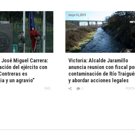
mayo 16, 2019
o José Miguel Carrera:
Victoria: Alcalde Jaramillo
ción del ejército con
anuncia reunion con fiscal po
Contreras es
contaminación de Río Traigué
ia y un agravio”
y abordar acciones legales
PAÍS
PORTA
0