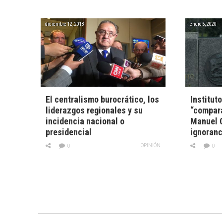
diciembre 12, 2018
enero 5, 2020
El centralismo burocrático, los
Institut
liderazgos regionales y su
“compara
incidencia nacional o
Manuel 
presidencial
ignoranc
OPINIÓN
0
0