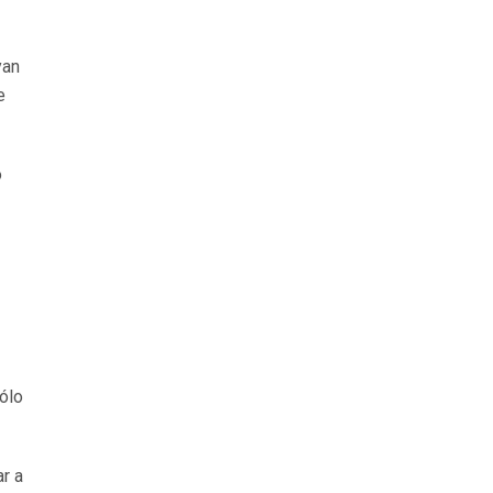
yan
e
o
ólo
ar a