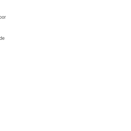
por
 de