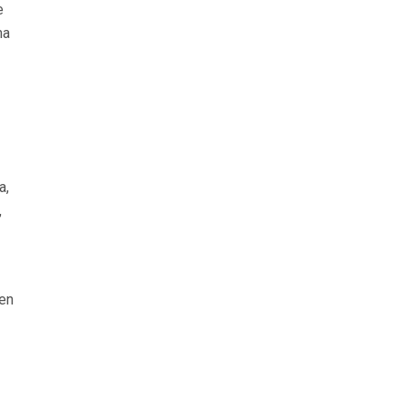
e
ma
a,
,
 en