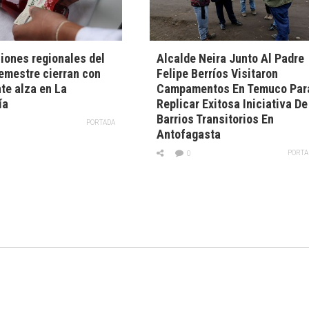
iones regionales del
Alcalde Neira Junto Al Padre
emestre cierran con
Felipe Berríos Visitaron
te alza en La
Campamentos En Temuco Par
ía
Replicar Exitosa Iniciativa De
Barrios Transitorios En
PORTADA
Antofagasta
PORTA
0