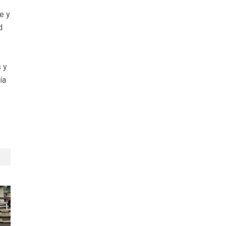
e y
d
 y
ía