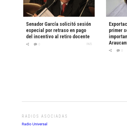
Senador García solicitó sesión
Exportac
especial por retraso en pago
primer s
del incentivo al retiro docente
importan
Araucan
PAÍS
0
0
RADIOS ASOCIADAS
Radio Universal