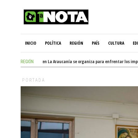
INICIO
POLÍTICA
REGIÓN
PAÍS
CULTURA
ED
rs ago
-
Oposición en La Araucanía se organiza para enfrentar los impacto
REGIÓN
PORTADA