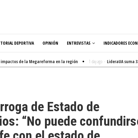
ITORIAL DEPORTIVA
OPINIÓN
ENTREVISTAS
INDICADORES ECO
impactos de la Megareforma en la región
1 day ago
-
LideraUA suma 320
rroga de Estado de
ios: “No puede confundirs
fe con el estado de