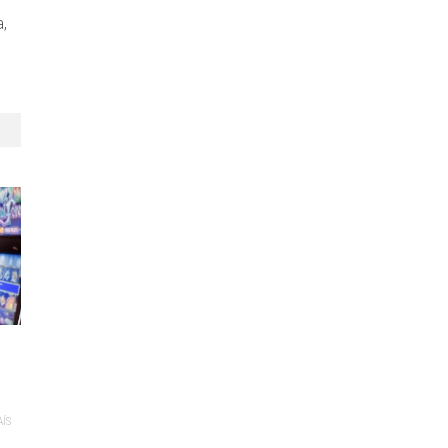
,
AÍS