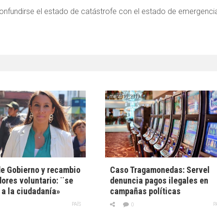
onfundirse el estado de catástrofe con el estado de emergencia
marzo 19, 2019
e Gobierno y recambio
Caso Tragamonedas: Servel
ores voluntario: ¨se
denuncia pagos ilegales en
a la ciudadanía»
campañas políticas
PAÍS
P
0