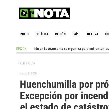
INICIO
POLÍTICA
REGIÓN
PAÍS
CULTURA
ED
21 hours ago
-
Oposición en La Araucanía se organiza para enfrentar los 
REGIÓN
PORTADA
marzo 8, 2019
Huenchumilla por pró
Excepción por incend
el estado de catástro