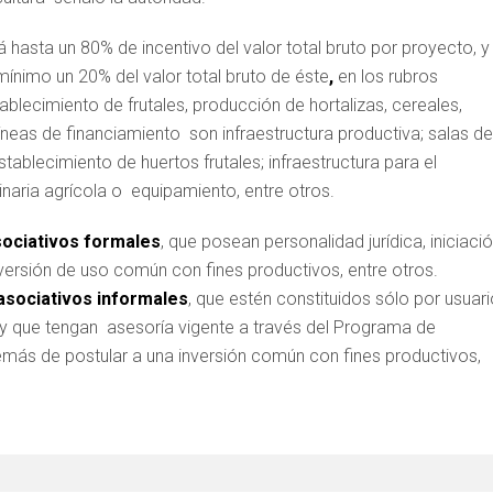
asta un 80% de incentivo del valor total bruto por proyecto, y 
ínimo un 20% del valor total bruto de éste
,
en los rubros
blecimiento de frutales, producción de hortalizas, cereales,
íneas de financiamiento son infraestructura productiva; salas de
blecimiento de huertos frutales; infraestructura para el
aria agrícola o equipamiento, entre otros.
ociativos formales
, que posean personalidad jurídica, iniciaci
nversión de uso común con fines productivos, entre otros.
asociativos informales
, que estén constituidos sólo por usuar
que tengan asesoría vigente a través del Programa de
emás de postular a una inversión común con fines productivos,