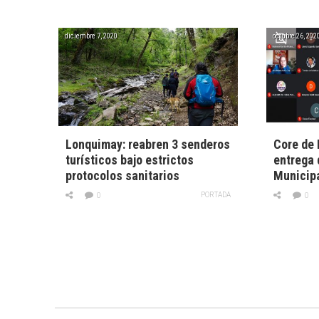
diciembre 7, 2020
octubre 26, 202
Lonquimay: reabren 3 senderos
Core de 
turísticos bajo estrictos
entrega 
protocolos sanitarios
Municip
PORTADA
0
0