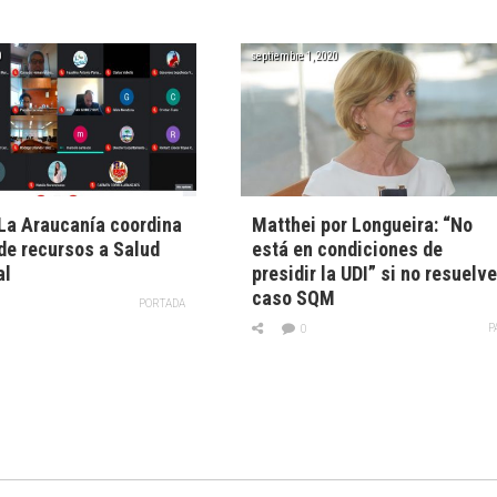
0
septiembre 1, 2020
La Araucanía coordina
Matthei por Longueira: “No
de recursos a Salud
está en condiciones de
al
presidir la UDI” si no resuelv
caso SQM
PORTADA
P
0