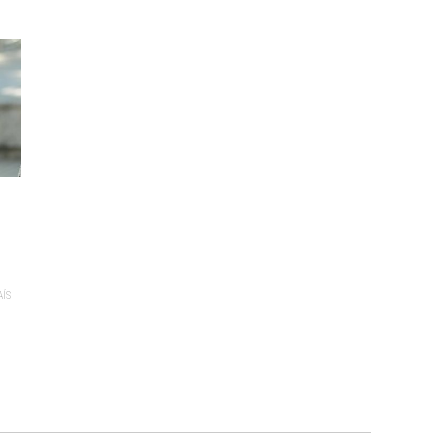
e
AÍS