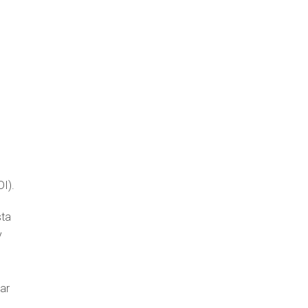
I).
sta
y
ar