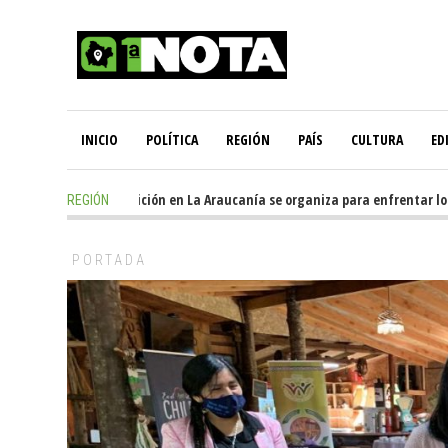
INICIO
POLÍTICA
REGIÓN
PAÍS
CULTURA
ED
16 hours ago
-
Oposición en La Araucanía se organiza para enfrentar los i
REGIÓN
PORTADA