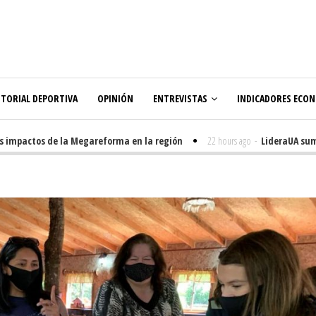
ITORIAL DEPORTIVA
OPINIÓN
ENTREVISTAS
INDICADORES ECO
mpactos de la Megareforma en la región
22 hours ago
-
LideraUA suma 32