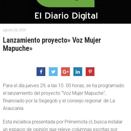
agosto 26, 2019
Lanzamiento proyecto» Voz Mujer
Mapuche»
Para el día jueves 29, a las 10. 00 horas, se ha programado
el lanzamiento del proyecto “Voz Mujer Mapuche”,
financiado por la Segegob y el consejo regional de La
Araucanía
Esta iniciativa presentada por Primernota.cl, busca instalar
un espacio de opinión que releve columnas escritas por