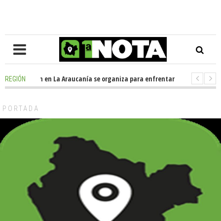
o
-
Oposición en La Araucanía se organiza para enfrentar los impactos de 
REGIÓN
o
-
Colegio Alemán dona casi media tonelada de alimentos al Ecomercado
PORTADA