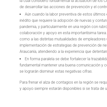
la cual considero fundamental la actuación de los 
de desarrollar las acciones de prevención y el cont
Aún cuando la labor preventiva de estos últimos 
inédito que requiere la adopción de nuevas y contu
pandemia, y particularmente en una región con rubr
colaboración y apoyo en esta importantísima tarea. Po
como a las distintas mutualidades de empleadores un
implementación de estrategias de prevención de ries
Araucanía, atendiendo a la experiencia que detentan 
En forma paralela se debe fortalecer la trazabilid
fundamental mantener una buena comunicación y coor
se lograrán disminuir estas negativas cifras.
Para frenar el alza de contagios en la región se re
y apoyo siempre estarán disponibles si se trata de 