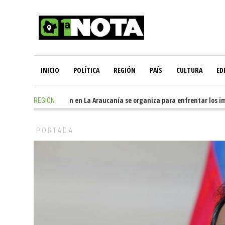
INICIO
POLÍTICA
REGIÓN
PAÍS
CULTURA
ED
1 day ago
-
Oposición en La Araucanía se organiza para enfrentar los impa
REGIÓN
PORTADA