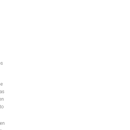
os
me
ras
en
to
 en