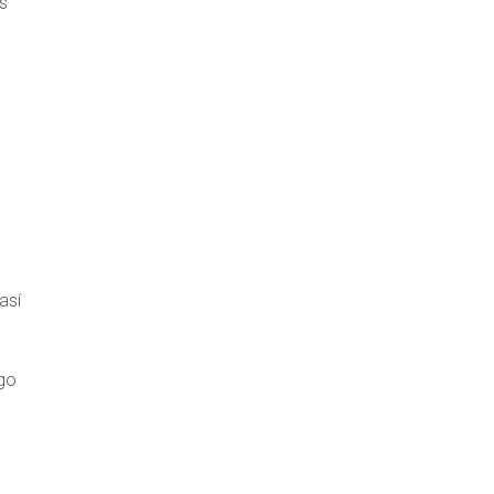
s
así
ogo