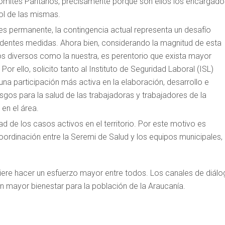
Comités Paritarios, precisamente porque son ellos los encargado
rol de las mismas.
es permanente, la contingencia actual representa un desafío
ndentes medidas. Ahora bien, considerando la magnitud de esta
os diversos como la nuestra, es perentorio que exista mayor
r ello, solicito tanto al Instituto de Seguridad Laboral (ISL)
a participación más activa en la elaboración, desarrollo e
gos para la salud de las trabajadoras y trabajadores de la
en el área.
ad de los casos activos en el territorio. Por este motivo es
dinación entre la Seremi de Salud y los equipos municipales, 
quiere hacer un esfuerzo mayor entre todos. Los canales de diál
un mayor bienestar para la población de la Araucanía.