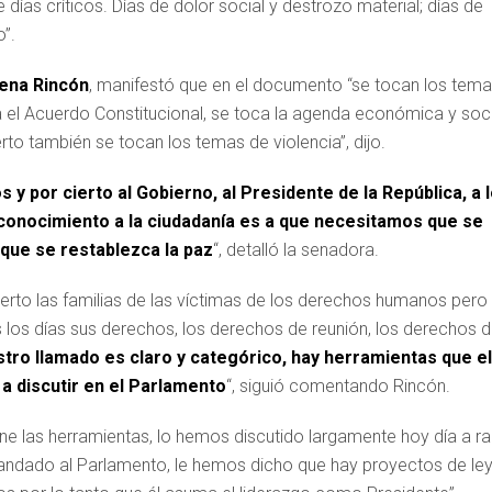
 días críticos. Días de dolor social y destrozo material; días de
”.
ena Rincón
, manifestó que en el documento “se tocan los tem
 el Acuerdo Constitucional, se toca la agenda económica y soci
to también se tocan los temas de violencia”, dijo.
y por cierto al Gobierno, al Presidente de la República, a 
reconocimiento a la ciudadanía es a que necesitamos que se
ue se restablezca la paz
“, detalló la senadora.
ierto las familias de las víctimas de los derechos humanos pero
s los días sus derechos, los derechos de reunión, los derechos 
tro llamado es claro y categórico, hay herramientas que el
a discutir en el Parlamento
“, siguió comentando Rincón.
ne las herramientas, lo hemos discutido largamente hoy día a ra
mandado al Parlamento, le hemos dicho que hay proyectos de le