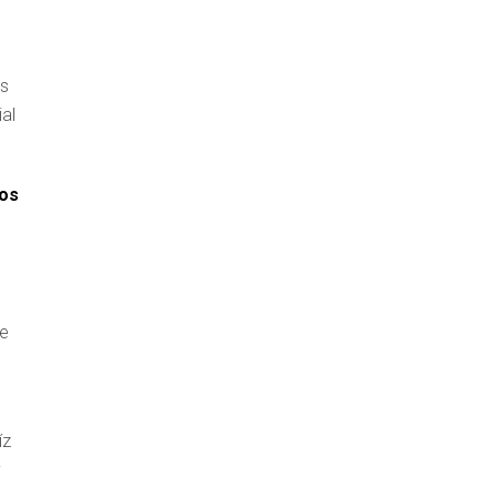
as
al
los
de
íz
y