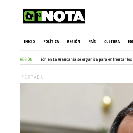
INICIO
POLÍTICA
REGIÓN
PAÍS
CULTURA
ED
7 hours ago
-
Oposición en La Araucanía se organiza para enfrentar los imp
REGIÓN
PORTADA