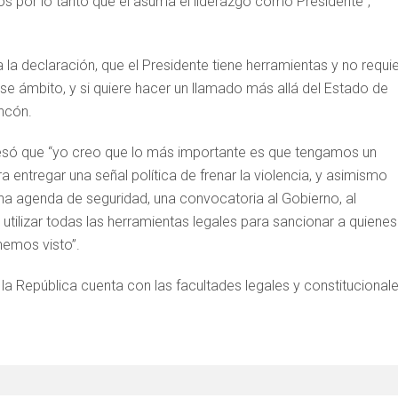
s por lo tanto que él asuma el liderazgo como Presidente”,
la declaración, que el Presidente tiene herramientas y no requi
e ámbito, y si quiere hacer un llamado más allá del Estado de
incón.
só que “yo creo que lo más importante es que tengamos un
entregar una señal política de frenar la violencia, y asimismo
a agenda de seguridad, una convocatoria al Gobierno, al
a utilizar todas las herramientas legales para sancionar a quienes
hemos visto”.
 la República cuenta con las facultades legales y constitucional