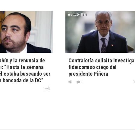
marzo 26, 2021
hín y la renuncia de
Contraloría solicita investiga
i: “Hasta la semana
fideicomiso ciego del
l estaba buscando ser
presidente Piñera
la bancada de la DC”
P
0
PAÍS