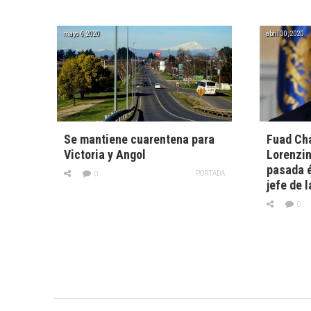
mayo 6, 2020
abril 30, 2020
Se mantiene cuarentena para
Fuad Cha
Victoria y Angol
Lorenzin
pasada é
PORTADA
0
jefe de 
0