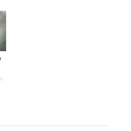
r
AÍS