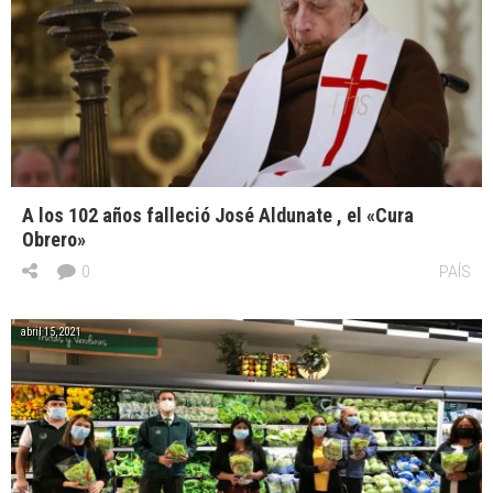
A los 102 años falleció José Aldunate , el «Cura
Obrero»
0
PAÍS
abril 15, 2021