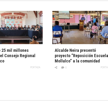
febrero 22, 2022
 25 mil millones
Alcalde Neira presentó
el Consejo Regional
proyecto “Reposición Escuel
ico
Mollulco” a la comunidad
PORTADA
PORTA
0