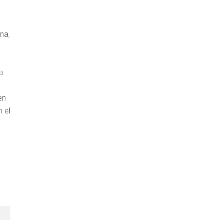
na,
a
en
n el
s