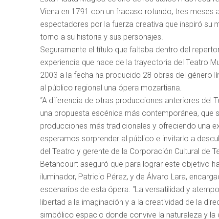
Viena en 1791 con un fracaso rotundo, tres meses a
espectadores por la fuerza creativa que inspiró su m
torno a su historia y sus personajes.
Seguramente el título que faltaba dentro del reperto
experiencia que nace de la trayectoria del Teatro Mu
2003 a la fecha ha producido 28 obras del género lí
al público regional una ópera mozartiana.
“A diferencia de otras producciones anteriores del 
una propuesta escénica más contemporánea, que se 
producciones más tradicionales y ofreciendo una ex
esperamos sorprender al público e invitarlo a descubr
del Teatro y gerente de la Corporación Cultural de 
Betancourt aseguró que para lograr este objetivo ha
iluminador, Patricio Pérez, y de Álvaro Lara, encar
escenarios de esta ópera. “La versatilidad y atempo
libertad a la imaginación y a la creatividad de la di
simbólico espacio donde convive la naturaleza y la c