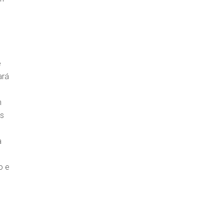
e
ará
n
as
a
o e
.