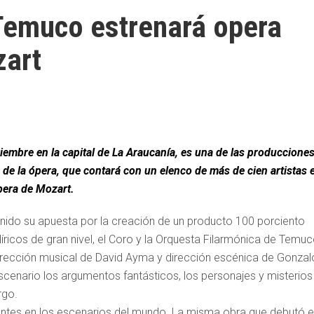
Temuco estrenará opera
zart
iembre en la capital de La Araucanía, es una de las produccione
a de la ópera, que contará con un elenco de más de cien artistas 
pera de Mozart.
ido su apuesta por la creación de un producto 100 porciento
líricos de gran nivel, el Coro y la Orquesta Filarmónica de Temuc
dirección musical de David Ayma y dirección escénica de Gonzal
scenario los argumentos fantásticos, los personajes y misterios
rgo.
rentes en los escenarios del mundo. La misma obra que debutó 