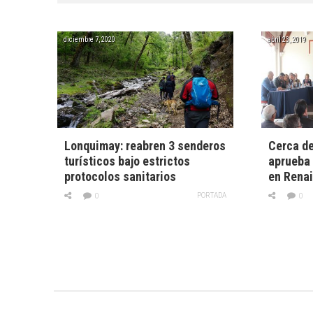
diciembre 7, 2020
abril 23, 2019
Lonquimay: reabren 3 senderos
Cerca de
turísticos bajo estrictos
aprueba 
protocolos sanitarios
en Rena
PORTADA
0
0