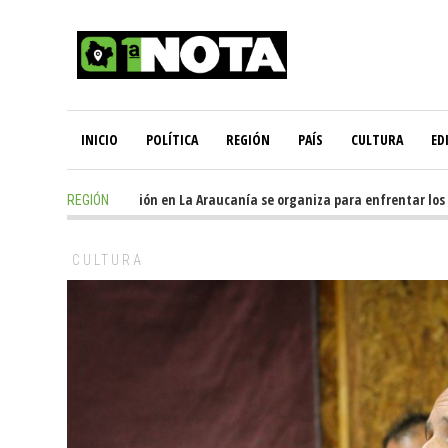
INICIO
POLÍTICA
REGIÓN
PAÍS
CULTURA
ED
8 hours ago
-
Oposición en La Araucanía se organiza para enfrentar los imp
REGIÓN
CULTURA