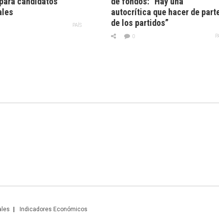
 para candidatos
de fondos: “Hay una
ales
autocrítica que hacer de part
de los partidos”
PAÍS
P
0
ales
Indicadores Económicos