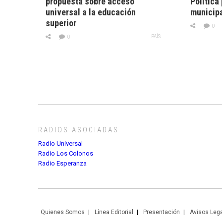
propuesta sobre acceso
Política
universal a la educación
municip
superior
0
PAÍS
0
RADIOS ASOCIADAS
Radio Universal
Radio Los Colonos
Radio Esperanza
Quienes Somos
Línea Editorial
Presentación
Avisos Leg