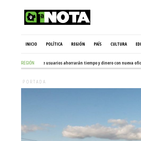
INICIO
POLÍTICA
REGIÓN
PAÍS
CULTURA
ED
 hours ago
-
Miles de usuarios ahorrarán tiempo y dinero con nueva oficina 
REGIÓN
PORTADA