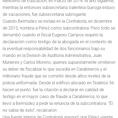
Ministerio de Educación, en marzo de 2014. Al año siguiente,
mientras la entonces subsecretaria Valentina Quiroga estuvo
de vacaciones, fue subsecretaria subrogante.
Cuando Bermúdez se instala en la Contraloría, en diciembre
de 2015, nombra a Pérez como subcontralora. Pero todo se
derrumbó cuando el fiscal Eugenio Campos requirió la
declaración como testigo de la abogada en el contexto de
la eventual responsabilidad de dos funcionarios bajo su
mando en la División de Auditoría Administrativa, Juan
Munieres y Carlos Moreno, quienes supuestamente omitieron
su deber de fiscalizar lo que sucedía en Carabineros y el
millonario fraude que se cometió desde altos niveles de la
policía uniformada. Desde el edificio ubicado en Teatinos 56
hacen un punto: fue la citación a declarar en calidad de
testigo en el mayor caso de fraude a Carabineros, lo que
llevó a Bermúdez a pedir la renuncia de la subcontralora. “Él
no sabía de esto”, recalcaron.
Una fuente interna de Contraloría aseguró que Pérez «siente