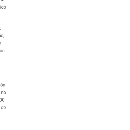
ico
:
ño,
s
ión
ión
 no
200
 de
r