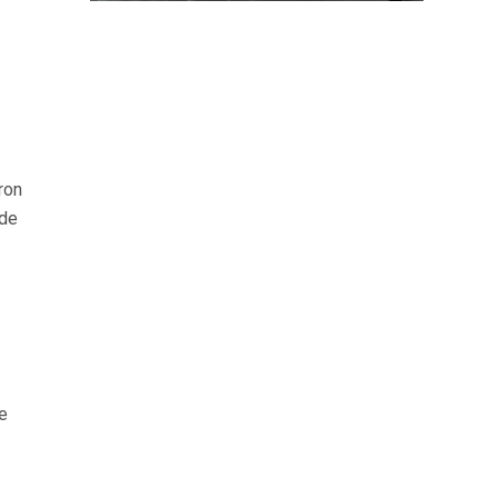
ron
 de
e