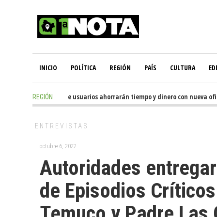
INICIO
POLÍTICA
REGIÓN
PAÍS
CULTURA
ED
4 hours ago
-
Miles de usuarios ahorrarán tiempo y dinero con nueva oficin
REGIÓN
ENTREVISTAS
octubre 6, 2022
Autoridades entregar
de Episodios Crítico
Temuco y Padre Las