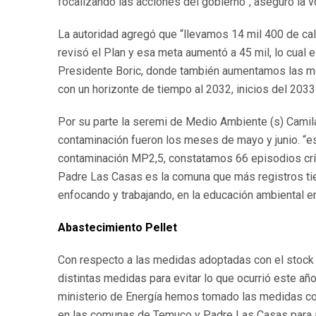
focalizando las acciones del gobierno”, aseguró la 
La autoridad agregó que “llevamos 14 mil 400 de c
revisó el Plan y esa meta aumentó a 45 mil, lo cual
Presidente Boric, donde también aumentamos las met
con un horizonte de tiempo al 2032, inicios del 2033
Por su parte la seremi de Medio Ambiente (s) Camil
contaminación fueron los meses de mayo y junio. “es
contaminación MP2,5, constatamos 66 episodios crít
Padre Las Casas es la comuna que más registros ti
enfocando y trabajando, en la educación ambiental e
Abastecimiento Pellet
Con respecto a las medidas adoptadas con el stock
distintas medidas para evitar lo que ocurrió este añ
ministerio de Energía hemos tomado las medidas co
en las comunas de Temuco y Padre Las Casas para a