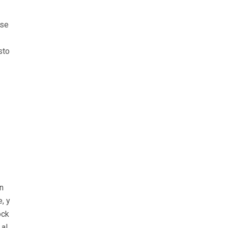
 se
sto
n
, y
ock
 al