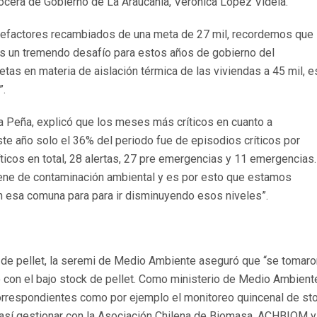
vocera de Gobierno de La Araucanía, Verónica López Videla.
alefactores recambiados de una meta de 27 mil, recordemos que
 es un tremendo desafío para estos años de gobierno del
as en materia de aislación térmica de las viviendas a 45 mil, e
”.
a Peña, explicó que los meses más críticos en cuanto a
te año solo el 36% del periodo fue de episodios críticos por
icos en total, 28 alertas, 27 pre emergencias y 11 emergencias.
ene de contaminación ambiental y es por esto que estamos
n esa comuna para para ir disminuyendo esos niveles”.
 de pellet, la seremi de Medio Ambiente aseguró que “se tomaro
o con el bajo stock de pellet. Como ministerio de Medio Ambiente
rrespondientes como por ejemplo el monitoreo quincenal de st
sí gestionar con la Asociación Chilena de Biomasa, ACHBIOM y