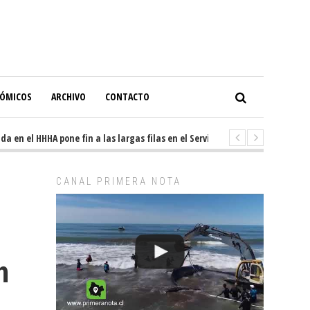
NÓMICOS
ARCHIVO
CONTACTO
en el HHHA pone fin a las largas filas en el Servicio de Imagenología
5
CANAL PRIMERA NOTA
n