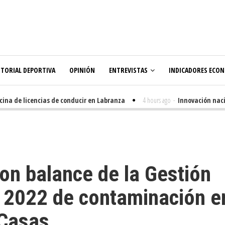
ITORIAL DEPORTIVA
OPINIÓN
ENTREVISTAS
INDICADORES ECO
a de licencias de conducir en Labranza
4 hours ago
-
Innovación nacida 
on balance de la Gestión
s 2022 de contaminación e
 Casas