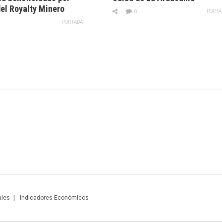
el Royalty Minero
PORTA
0
PORTADA
ales
Indicadores Económicos