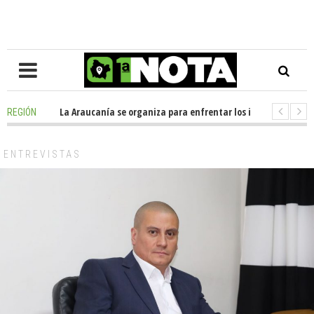
osición en La Araucanía se organiza para enfrentar los impactos de la Me
REGIÓN
legio Alemán dona casi media tonelada de alimentos al Ecomercado Solid
ENTREVISTAS