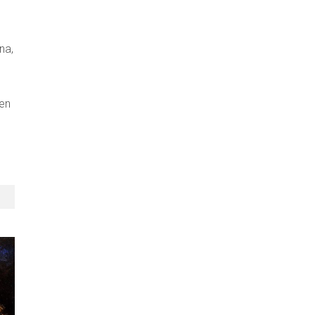
na,
ven