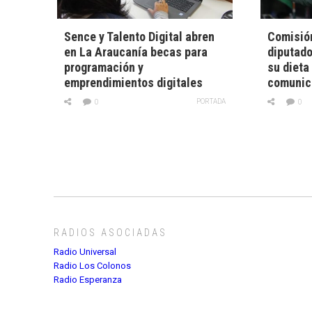
Sence y Talento Digital abren
Comisión
en La Araucanía becas para
diputado
programación y
su dieta
emprendimientos digitales
comunic
PORTADA
0
0
RADIOS ASOCIADAS
Radio Universal
Radio Los Colonos
Radio Esperanza