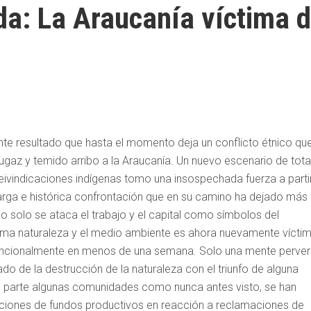
a: La Araucanía víctima 
nte resultado que hasta el momento deja un conflicto étnico qu
 fugaz y temido arribo a la Araucanía. Un nuevo escenario de tota
ivindicaciones indígenas tomo una insospechada fuerza a parti
larga e histórica confrontación que en su camino ha dejado más
solo se ataca el trabajo y el capital como símbolos del
misma naturaleza y el medio ambiente es ahora nuevamente vícti
ntencionalmente en menos de una semana. Solo una mente perve
ado de la destrucción de la naturaleza con el triunfo de alguna
su parte algunas comunidades como nunca antes visto, se han
ciones de fundos productivos en reacción a reclamaciones de