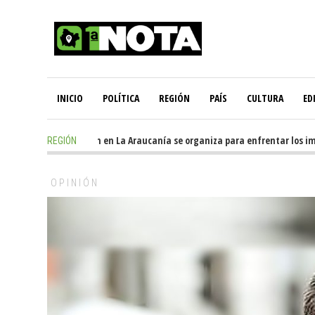
INICIO
POLÍTICA
REGIÓN
PAÍS
CULTURA
ED
1 day ago
-
Oposición en La Araucanía se organiza para enfrentar los impa
REGIÓN
OPINIÓN