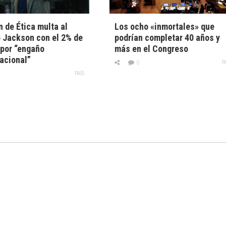
 de Ética multa al
Los ocho «inmortales» que
 Jackson con el 2% de
podrían completar 40 años y
 por “engaño
más en el Congreso
acional”
P
0
PAÍS