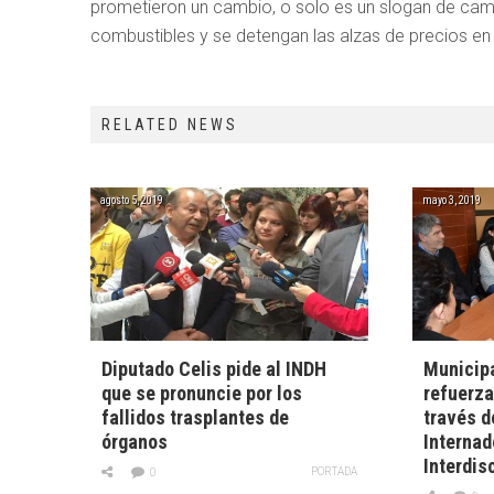
prometieron un cambio, o solo es un slogan de camp
combustibles y se detengan las alzas de precios en
RELATED NEWS
agosto 5, 2019
mayo 3, 2019
Diputado Celis pide al INDH
Municipa
que se pronuncie por los
refuerza
fallidos trasplantes de
través d
órganos
Internad
Interdis
PORTADA
0