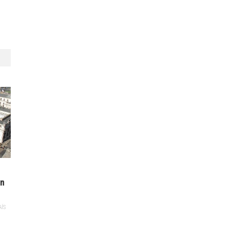
en
AÍS