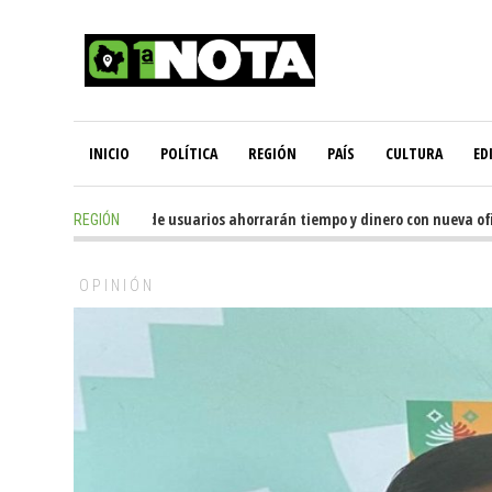
INICIO
POLÍTICA
REGIÓN
PAÍS
CULTURA
ED
7 hours ago
-
Miles de usuarios ahorrarán tiempo y dinero con nueva oficin
REGIÓN
OPINIÓN