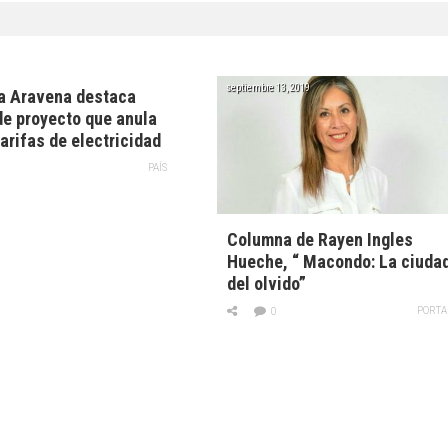
septiembre 13, 2019
a Aravena destaca
e proyecto que anula
tarifas de electricidad
PAÍS
Columna de Rayen Ingles
Hueche, “ Macondo: La ciuda
del olvido”
PORTA
0