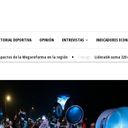
ITORIAL DEPORTIVA
OPINIÓN
ENTREVISTAS
INDICADORES ECO
tos de la Megareforma en la región
1 day ago
-
LideraUA suma 320 estu