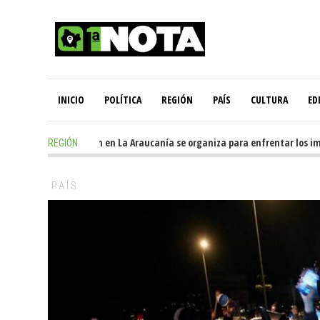
INICIO
POLÍTICA
REGIÓN
PAÍS
CULTURA
ED
1 day ago
-
Oposición en La Araucanía se organiza para enfrentar los impac
REGIÓN
PAÍS