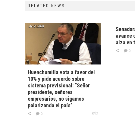
RELATED NEWS
julio 21, 2020
Senador
avance d
alza en 
0
Huenchumilla vota a favor del
10% y pide acuerdo sobre
sistema previsional: “Señor
presidente, señores
empresarios, no sigamos
polarizando el país”
PAÍS
0