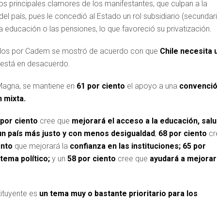
s principales clamores de los manifestantes, que culpan a la
del país, pues le concedió al Estado un rol subsidiario (secundar
a educación o las pensiones, lo que favoreció su privatización.
dos por Cadem se mostró de acuerdo con que
Chile necesita 
o está en desacuerdo.
Magna, se mantiene en
61 por ciento
el apoyo a una
convenci
 mixta.
 por ciento
cree que
mejorará el acceso a la educación, salu
 un país más justo y con menos desigualdad
;
68 por ciento
cr
ento
que mejorará la
confianza en las instituciones;
65 por
stema político;
y un
58 por ciento
cree que
ayudará a mejorar
ituyente es
un tema muy o bastante prioritario para los