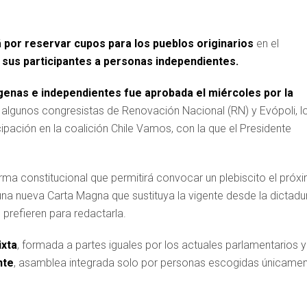
 por reservar cupos para los pueblos originarios
en el
e sus participantes a personas independientes.
genas e independientes fue aprobada el miércoles por la
 algunos congresistas de Renovación Nacional (RN) y Evópoli, l
ipación en la coalición Chile Vamos, con la que el Presidente
rma constitucional que permitirá convocar un plebiscito el próx
 una nueva Carta Magna que sustituya la vigente desde la dictadu
refieren para redactarla.
xta
, formada a partes iguales por los actuales parlamentarios y
nte
, asamblea integrada solo por personas escogidas únicame