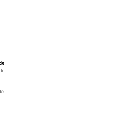
 de
 de
do