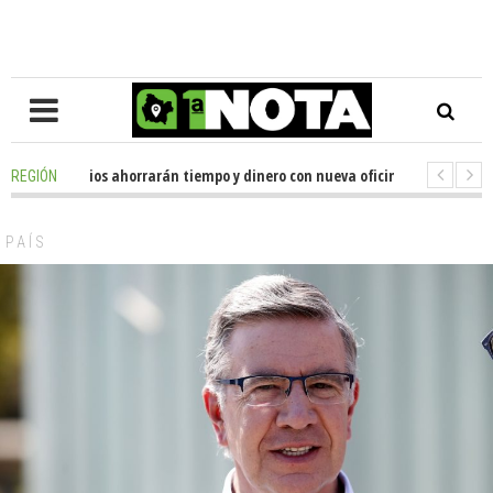
es de usuarios ahorrarán tiempo y dinero con nueva oficina de licencias d
REGIÓN
ador Huenchumilla se reunió con el delegado presidencial de La Araucanía
PAÍS