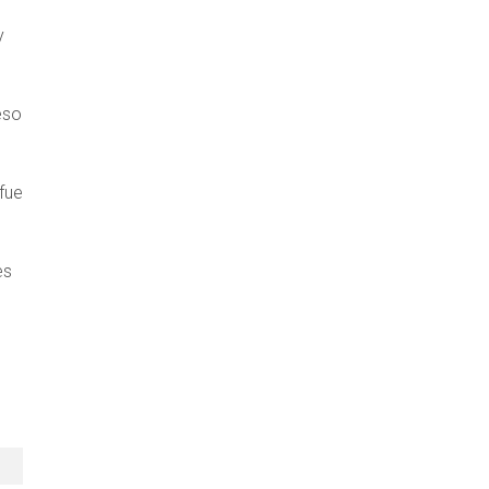
y
eso
fue
es