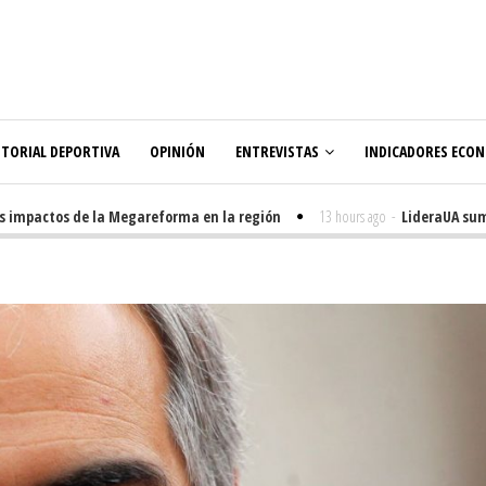
ITORIAL DEPORTIVA
OPINIÓN
ENTREVISTAS
INDICADORES ECO
mpactos de la Megareforma en la región
13 hours ago
-
LideraUA suma 32