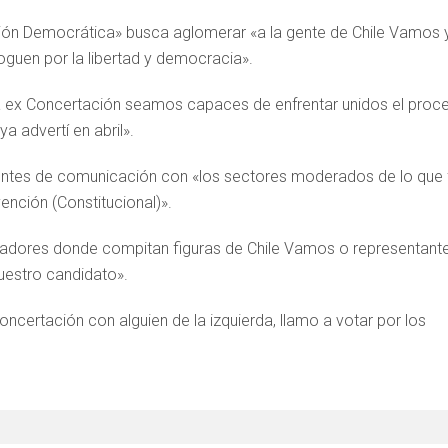
ción Democrática» busca aglomerar «a la gente de Chile Vamos 
guen por la libertad y democracia».
a ex Concertación seamos capaces de enfrentar unidos el proc
a advertí en abril».
ntes de comunicación con «los sectores moderados de lo que 
vención (Constitucional)».
nadores donde compitan figuras de Chile Vamos o representant
uestro candidato».
ncertación con alguien de la izquierda, llamo a votar por los