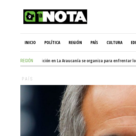
INICIO
POLÍTICA
REGIÓN
PAÍS
CULTURA
ED
7 hours ago
-
Oposición en La Araucanía se organiza para enfrentar los i
REGIÓN
PAÍS