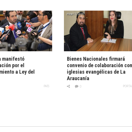
mayo 15, 2019
a manifestó
Bienes Nacionales firmará
ción por el
convenio de colaboración co
miento a Ley del
iglesias evangélicas de La
Araucanía
PAÍS
PORTA
0