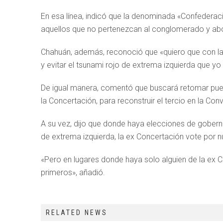
En esa línea, indicó que la denominada «Confedera
aquellos que no pertenezcan al conglomerado y abo
Chahuán, además, reconoció que «quiero que con l
y evitar el tsunami rojo de extrema izquierda que yo y
De igual manera, comentó que buscará retomar pue
la Concertación, para reconstruir el tercio en la Con
A su vez, dijo que donde haya elecciones de gober
de extrema izquierda, la ex Concertación vote por n
«Pero en lugares donde haya solo alguien de la ex Co
primeros», añadió.
RELATED NEWS