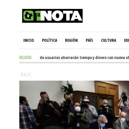
INICIO
POLÍTICA
REGIÓN
PAÍS
CULTURA
ED
19 hours ago
-
Miles de usuarios ahorrarán tiempo y dinero con nueva oficina
REGIÓN
PAÍS