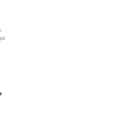
n
al.
e