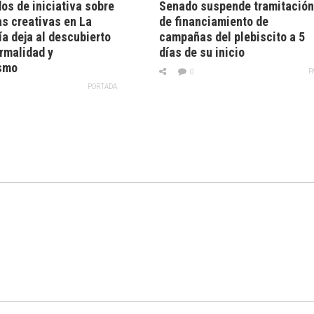
os de iniciativa sobre
Senado suspende tramitació
as creativas en La
de financiamiento de
a deja al descubierto
campañas del plebiscito a 5
ormalidad y
días de su inicio
ismo
P
0
PORTADA