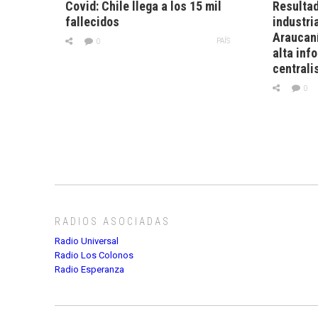
Covid: Chile llega a los 15 mil
Resultad
fallecidos
industri
Araucaní
PAÍS
0
alta inf
central
0
RADIOS ASOCIADAS
Radio Universal
Radio Los Colonos
Radio Esperanza