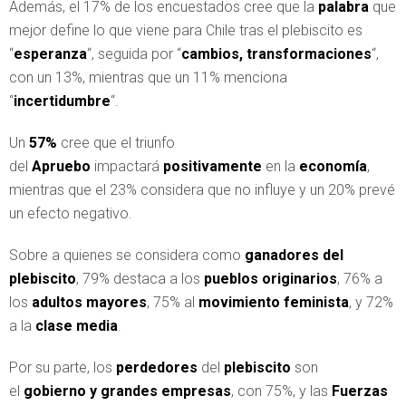
Además, el 17% de los encuestados cree que la
palabra
que
mejor define lo que viene para Chile tras el plebiscito es
“
esperanza
“, seguida por “
cambios, transformaciones
“,
con un 13%, mientras que un 11% menciona
“
incertidumbre
“.
Un
57%
cree que el triunfo
del
Apruebo
impactará
positivamente
en la
economía
,
mientras que el 23% considera que no influye y un 20% prevé
un efecto negativo.
Sobre a quienes se considera como
ganadores del
plebiscito
, 79% destaca a los
pueblos originarios
, 76% a
los
adultos mayores
, 75% al
movimiento feminista
, y 72%
a la
clase media
.
Por su parte, los
perdedores
del
plebiscito
son
el
gobierno y grandes empresas
, con 75%, y las
Fuerzas