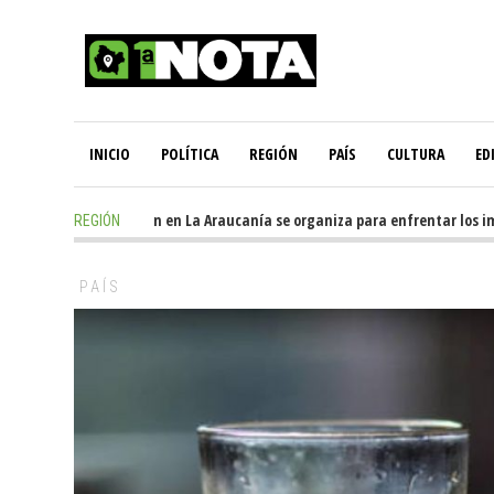
INICIO
POLÍTICA
REGIÓN
PAÍS
CULTURA
ED
1 day ago
-
Oposición en La Araucanía se organiza para enfrentar los imp
REGIÓN
PAÍS