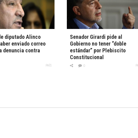
e diputado Alinco
Senador Girardi pide al
aber enviado correo
Gobierno no tener “doble
a denuncia contra
estándar” por Plebiscito
Constitucional
PAÍS
P
0