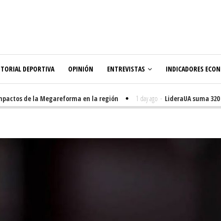
ITORIAL DEPORTIVA
OPINIÓN
ENTREVISTAS
INDICADORES ECO
actos de la Megareforma en la región
1 day ago
-
LideraUA suma 320 est