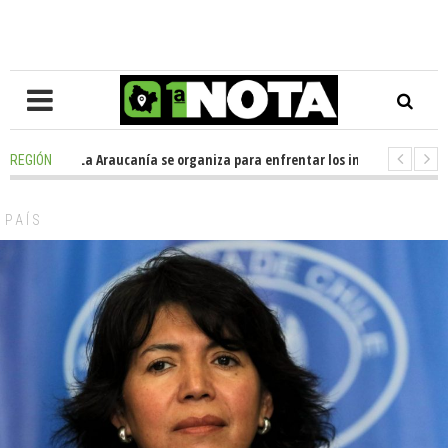
osición en La Araucanía se organiza para enfrentar los impactos de la Me
REGIÓN
legio Alemán dona casi media tonelada de alimentos al Ecomercado Solid
PAÍS