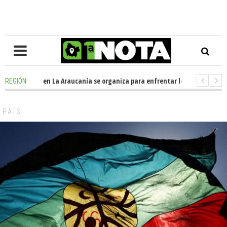
-
Oposición en La Araucanía se organiza para enfrentar los impactos de l
REGIÓN
-
Colegio Alemán dona casi media tonelada de alimentos al Ecomercado S
PAÍS