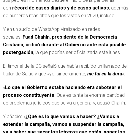
sus peores momentos desde el inicio de la pandemia,
con
récord de casos diarios y de casos activos
, además
de números más altos que los vistos en 2020, incluso.
Y en un audio de WhatsApp viralizado en redes
sociales,
Fuad Chahín, presidente de la Democracia
Cristiana, criticó durante al Gobierno ante esta posible
postergación
, la que podrías ser oficializada este lunes.
El timonel de la DC señaló que había recibido un llamado del
titular de Salud y que «yo, sinceramente,
me fui en la dura
«.
«
Lo que el Gobierno estaba haciendo era sabotear el
proceso constituyente
. Que es tanta la enorme cantidad
de problemas jurídicos que se va a generar», acusó Chahín.
Y añadió: «
¿Qué es lo que vamos a hacer? ¿Vamos a
extender la campaña, vamos a suspender la campaña,
va a haber que sacar los letreros que están, poner los