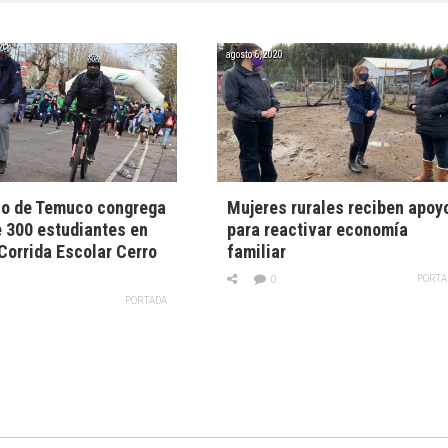
agosto 6, 2020
io de Temuco congrega
Mujeres rurales reciben apoy
 300 estudiantes en
para reactivar economía
Corrida Escolar Cerro
familiar
PORTA
0
PORTADA