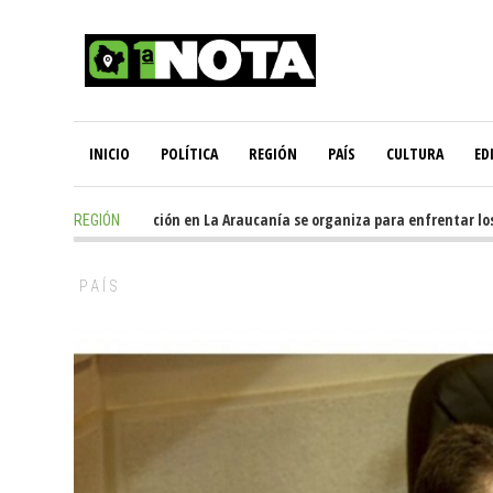
INICIO
POLÍTICA
REGIÓN
PAÍS
CULTURA
ED
10 hours ago
-
Oposición en La Araucanía se organiza para enfrentar los i
REGIÓN
PAÍS