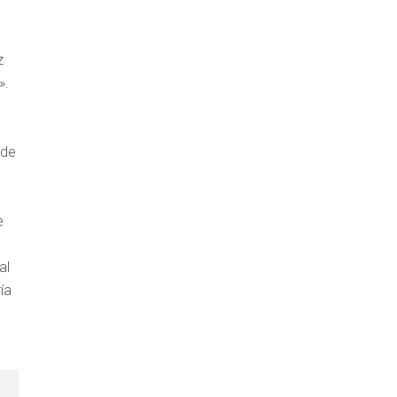
z
».
 de
e
al
ía