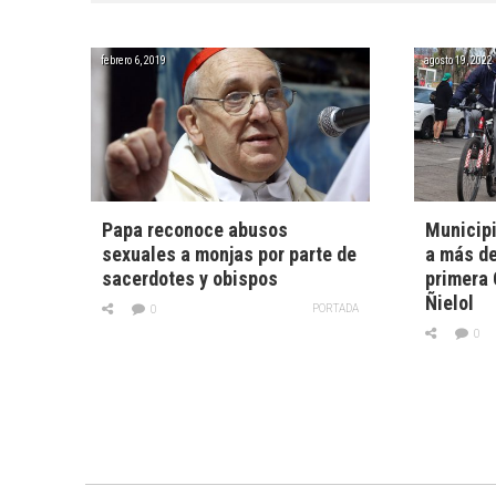
febrero 6, 2019
agosto 19, 2022
Papa reconoce abusos
Municip
sexuales a monjas por parte de
a más de
sacerdotes y obispos
primera 
Ñielol
PORTADA
0
0