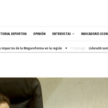
ITORIAL DEPORTIVA
OPINIÓN
ENTREVISTAS
INDICADORES ECO
mpactos de la Megareforma en la región
15 hours ago
-
LideraUA suma 32