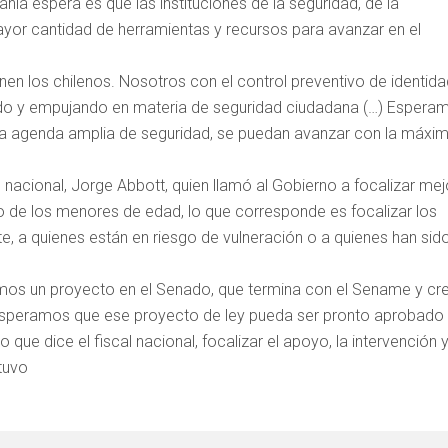
nía espera es que las instituciones de la seguridad, de la
ayor cantidad de herramientas y recursos para avanzar en el
enen los chilenos. Nosotros con el control preventivo de identid
ndo y empujando en materia de seguridad ciudadana (…) Espera
na agenda amplia de seguridad, se puedan avanzar con la máxi
al nacional, Jorge Abbott, quien llamó al Gobierno a focalizar mej
 de los menores de edad, lo que corresponde es focalizar los
te, a quienes están en riesgo de vulneración o a quienes han sid
os un proyecto en el Senado, que termina con el Sename y cr
s esperamos que ese proyecto de ley pueda ser pronto aprobado
 que dice el fiscal nacional, focalizar el apoyo, la intervención y
stuvo