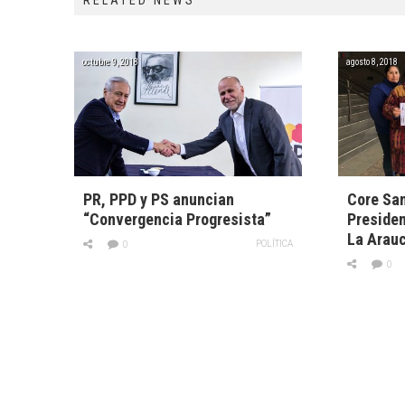
octubre 9, 2018
agosto 8, 2018
PR, PPD y PS anuncian
Core San
“Convergencia Progresista”
Presiden
La Arau
POLÍTICA
0
0