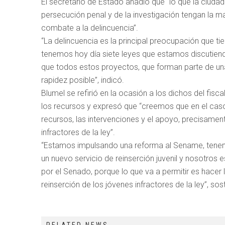
El secretario de Estado añadió que “lo que la ciudada
persecución penal y de la investigación tengan la m
combate a la delincuencia”.
“La delincuencia es la principal preocupación que ti
tenemos hoy día siete leyes que estamos discutie
que todos estos proyectos, que forman parte de u
rapidez posible”, indicó.
Blumel se refirió en la ocasión a los dichos del fisc
los recursos y expresó que “creemos que en el caso
recursos, las intervenciones y el apoyo, precisamen
infractores de la ley”.
“Estamos impulsando una reforma al Sename, tenem
un nuevo servicio de reinserción juvenil y nosotro
por el Senado, porque lo que va a permitir es hacer lo
reinserción de los jóvenes infractores de la ley”, so
RELATED NEWS