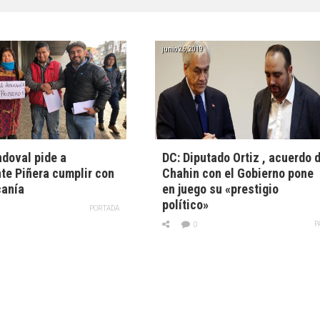
junio 26, 2019
doval pide a
DC: Diputado Ortiz , acuerdo 
te Piñera cumplir con
Chahin con el Gobierno pone
canía
en juego su «prestigio
político»
PORTADA
P
0