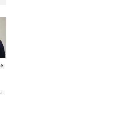
de
AÍS