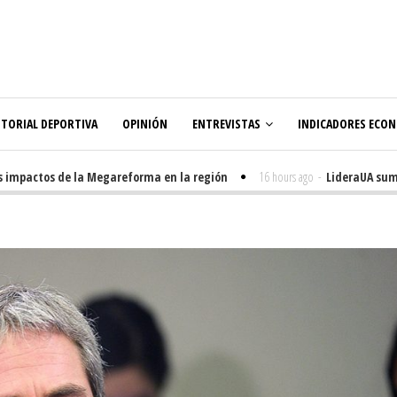
ITORIAL DEPORTIVA
OPINIÓN
ENTREVISTAS
INDICADORES ECO
mpactos de la Megareforma en la región
16 hours ago
-
LideraUA suma 32