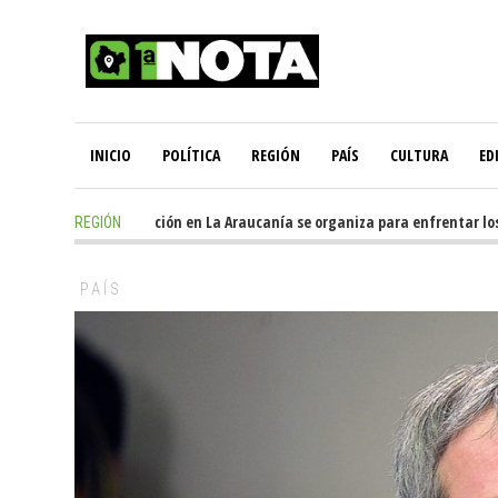
INICIO
POLÍTICA
REGIÓN
PAÍS
CULTURA
ED
11 hours ago
-
Oposición en La Araucanía se organiza para enfrentar los i
REGIÓN
PAÍS