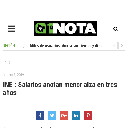
10 hours ago
-
Miles de usuarios ahorrarán tiempo y dinero con nueva ofic
REGIÓN
10 hours ago
-
Senador Huenchumilla se reunió con el delegado presidenci
PAÍS
febrero 8, 2019
INE : Salarios anotan menor alza en tres
años