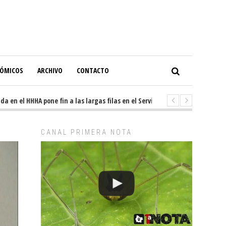
NÓMICOS
ARCHIVO
CONTACTO
n el HHHA pone fin a las largas filas en el Servicio de Imagenología
7
CANAL PRIMERA NOTA