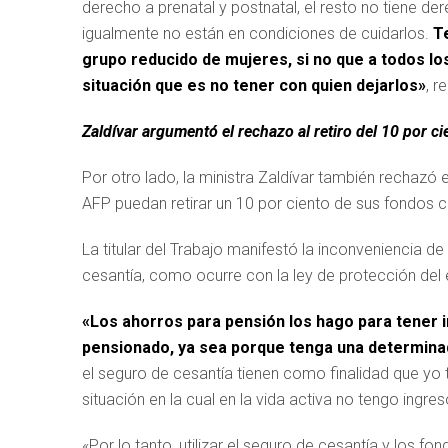
derecho a prenatal y postnatal, el resto no tiene d
igualmente no están en condiciones de cuidarlos.
T
grupo reducido de mujeres, si no que a todos l
situación que es no tener con quien dejarlos»
, r
Zaldívar argumentó el rechazo al retiro del 10 por c
Por otro lado, la ministra Zaldívar también rechazó 
AFP puedan retirar un 10 por ciento de sus fondos
La titular del Trabajo manifestó la inconveniencia de
cesantía, como ocurre con la ley de protección del
«Los ahorros para pensión los hago para tener 
pensionado, ya sea porque tenga una determinad
el seguro de cesantía tienen como finalidad que yo 
situación en la cual en la vida activa no tengo ingres
«Por lo tanto, utilizar el seguro de cesantía y los 