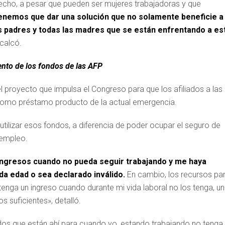
erecho, a pesar que pueden ser mujeres trabajadoras y que
enemos que dar una solución que no solamente beneficie a
os padres y todas las madres que se están enfrentando a es
ecalcó.
iento de los fondos de las AFP
el proyecto que impulsa el Congreso para que los afiliados a las
 como préstamo producto de la actual emergencia.
 utilizar esos fondos, a diferencia de poder ocupar el seguro de
 empleo.
ingresos cuando no pueda seguir trabajando y me haya
a edad o sea declarado inválido.
En cambio, los recursos pa
tenga un ingreso cuando durante mi vida laboral no los tenga, u
os suficientes», detalló.
fondos que están ahí para cuando yo, estando trabajando no tenga 