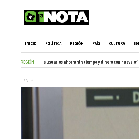
INICIO
POLÍTICA
REGIÓN
PAÍS
CULTURA
ED
7 hours ago
-
Miles de usuarios ahorrarán tiempo y dinero con nueva oficina
REGIÓN
PAÍS