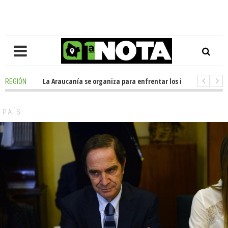
posición en La Araucanía se organiza para enfrentar los impactos de la M
REGIÓN
olegio Alemán dona casi media tonelada de alimentos al Ecomercado Soli
PAÍS