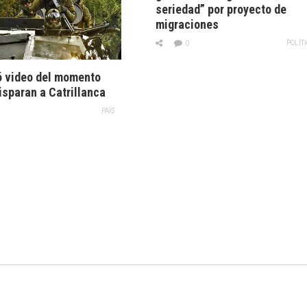
seriedad” por proyecto de
migraciones
POLÍT
0
ó video del momento
isparan a Catrillanca
PAÍS