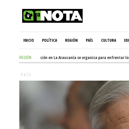
INICIO
POLÍTICA
REGIÓN
PAÍS
CULTURA
ED
10 hours ago
-
Oposición en La Araucanía se organiza para enfrentar los
REGIÓN
PAÍS