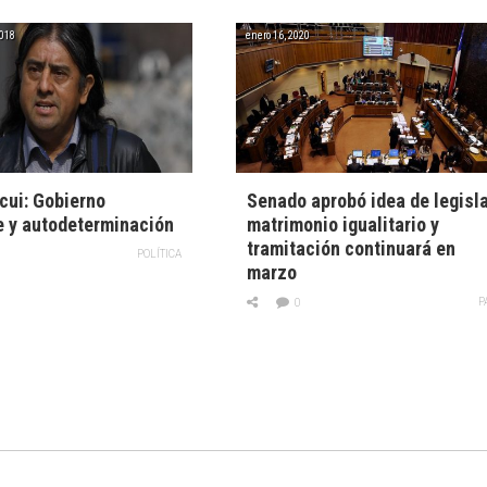
2018
enero 16, 2020
cui: Gobierno
Senado aprobó idea de legisl
 y autodeterminación
matrimonio igualitario y
tramitación continuará en
POLÍTICA
marzo
P
0