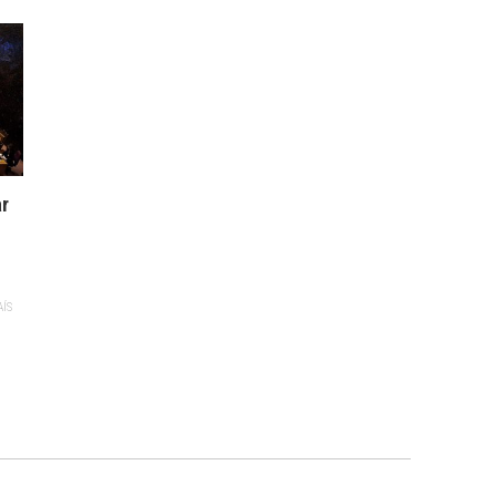
ar
AÍS