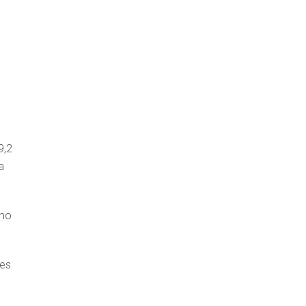
9,2
a
omo
nes