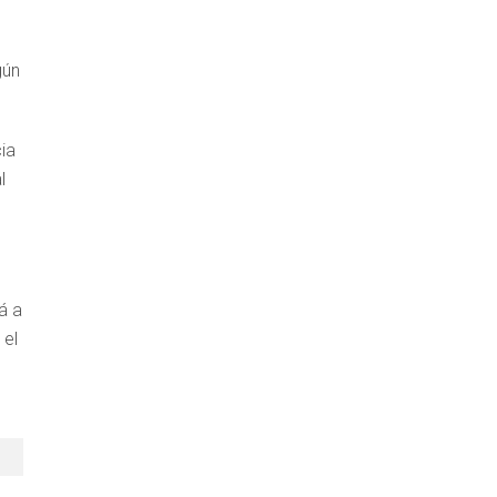
gún
cia
l
á a
 el