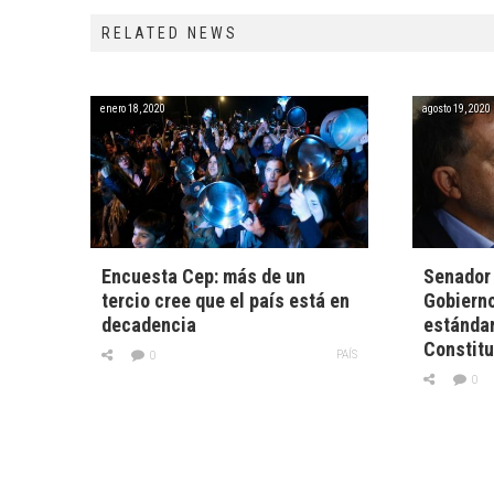
RELATED NEWS
enero 18, 2020
agosto 19, 2020
Encuesta Cep: más de un
Senador 
tercio cree que el país está en
Gobierno
decadencia
estándar
Constitu
PAÍS
0
0