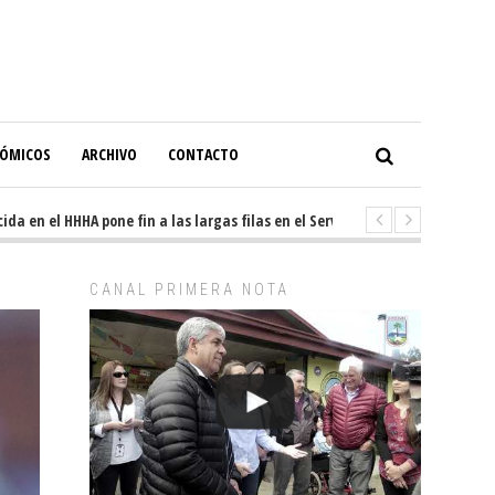
NÓMICOS
ARCHIVO
CONTACTO
n el HHHA pone fin a las largas filas en el Servicio de Imagenología
11
CANAL PRIMERA NOTA