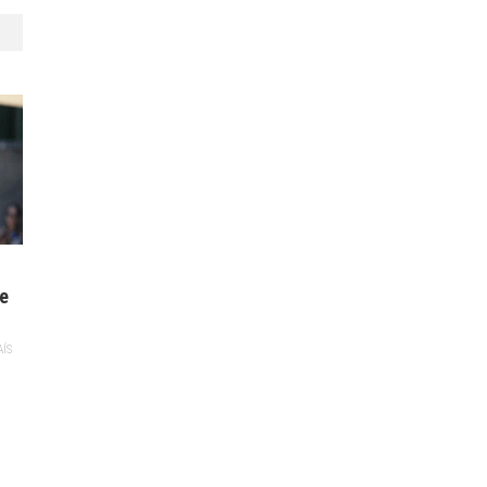
te
AÍS