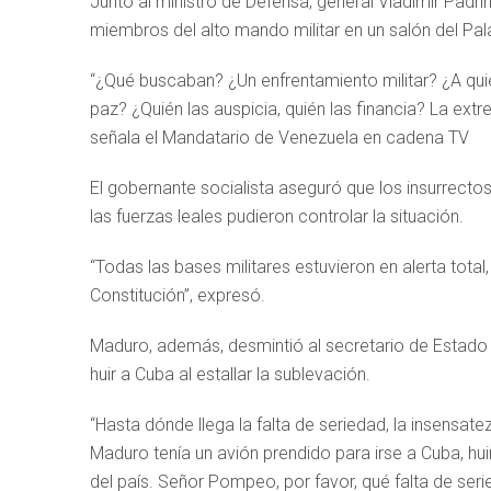
Junto al ministro de Defensa, general Vladimir Padri
miembros del alto mando militar en un salón del Pal
“¿Qué buscaban? ¿Un enfrentamiento militar? ¿A quié
paz? ¿Quién las auspicia, quién las financia? La ext
señala el Mandatario de Venezuela en cadena TV
El gobernante socialista aseguró que los insurrecto
las fuerzas leales pudieron controlar la situación.
“Todas las bases militares estuvieron en alerta total
Constitución”, expresó.
Maduro, además, desmintió al secretario de Estad
huir a Cuba al estallar la sublevación.
“Hasta dónde llega la falta de seriedad, la insensate
Maduro tenía un avión prendido para irse a Cuba, huir,
del país. Señor Pompeo, por favor, qué falta de serie