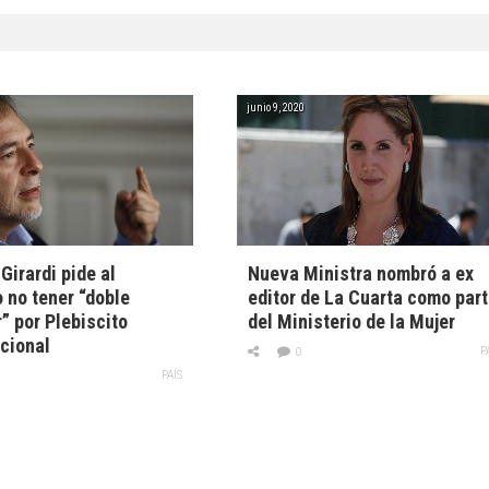
junio 9, 2020
Girardi pide al
Nueva Ministra nombró a ex
 no tener “doble
editor de La Cuarta como par
” por Plebiscito
del Ministerio de la Mujer
cional
P
0
PAÍS