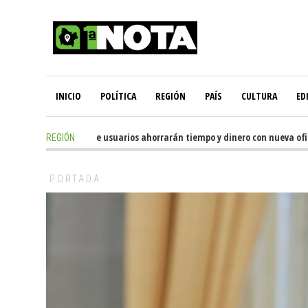
INICIO
POLÍTICA
REGIÓN
PAÍS
CULTURA
ED
1 hours ago
-
Miles de usuarios ahorrarán tiempo y dinero con nueva oficina 
REGIÓN
PORTADA