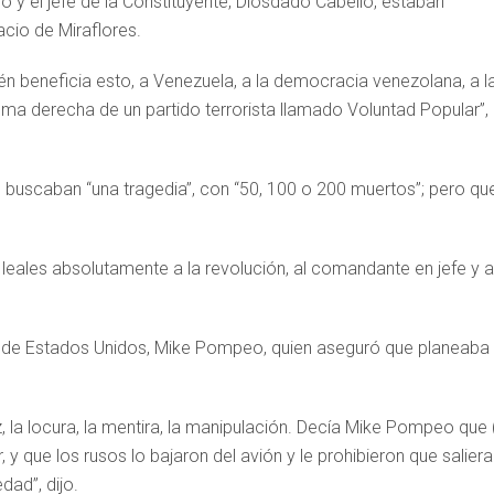
no y el jefe de la Constituyente, Diosdado Cabello, estaban
acio de Miraflores.
n beneficia esto, a Venezuela, a la democracia venezolana, a l
rema derecha de un partido terrorista llamado Voluntad Popular”,
s buscaban “una tragedia”, con “50, 100 o 200 muertos”; pero qu
, leales absolutamente a la revolución, al comandante en jefe y a
o de Estados Unidos, Mike Pompeo, quien aseguró que planeaba
z, la locura, la mentira, la manipulación. Decía Mike Pompeo que 
 y que los rusos lo bajaron del avión y le prohibieron que saliera
dad”, dijo.