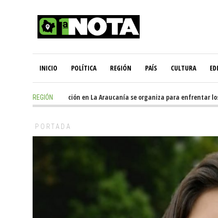
INICIO
POLÍTICA
REGIÓN
PAÍS
CULTURA
ED
22 hours ago
-
Oposición en La Araucanía se organiza para enfrentar los i
REGIÓN
PORTADA