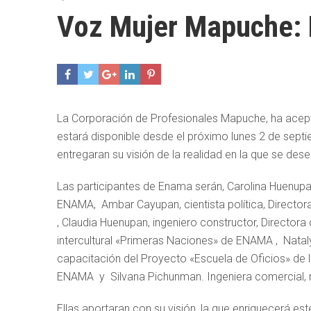
Voz Mujer Mapuche: 
La Corporación de Profesionales Mapuche, ha aceptad
estará disponible desde el próximo lunes 2 de sept
entregaran su visión de la realidad en la que se des
Las participantes de Enama serán, Carolina Huenup
ENAMA, Ambar Cayupan, cientista política, Directo
, Claudia Huenupan, ingeniero constructor, Director
intercultural «Primeras Naciones» de ENAMA , Nataly
capacitación del Proyecto «Escuela de Oficios» de l
ENAMA y Silvana Pichunman. Ingeniera comercial,
Ellas aportaran con su visión, la que enriquecerá es