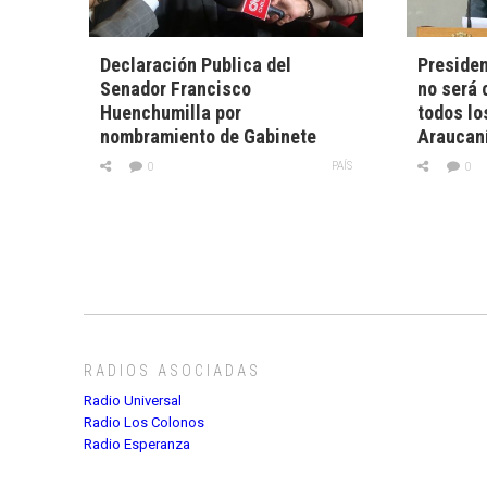
Declaración Publica del
Presiden
Senador Francisco
no será 
Huenchumilla por
todos lo
nombramiento de Gabinete
Araucan
PAÍS
0
0
RADIOS ASOCIADAS
Radio Universal
Radio Los Colonos
Radio Esperanza