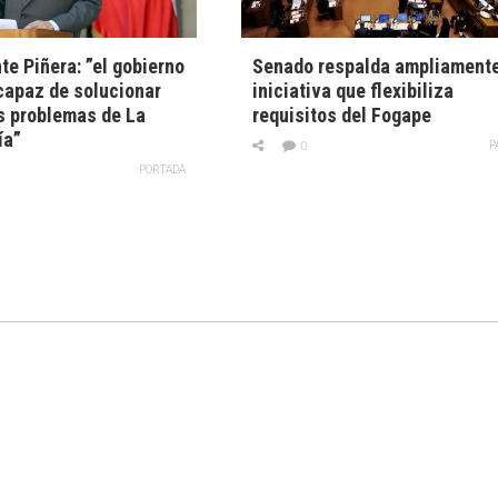
te Piñera: ”el gobierno
Senado respalda ampliament
capaz de solucionar
iniciativa que flexibiliza
s problemas de La
requisitos del Fogape
ía”
P
0
PORTADA