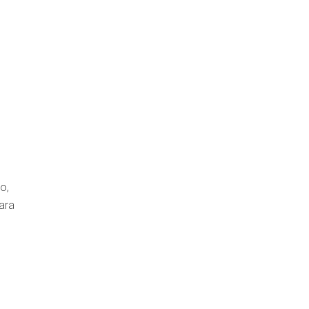
o,
ara