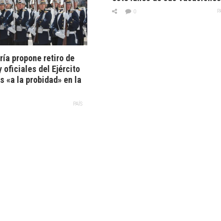
P
0
ría propone retiro de
 oficiales del Ejército
as «a la probidad» en la
PAÍS