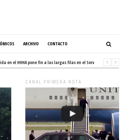
NÓMICOS
ARCHIVO
CONTACTO
n el HHHA pone fin a las largas filas en el Servicio de Imagenología
4
CANAL PRIMERA NOTA