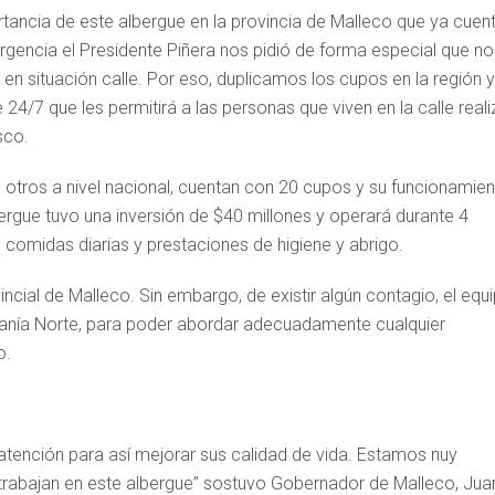
rtancia de este albergue en la provincia de Malleco que ya cuen
gencia el Presidente Piñera nos pidió de forma especial que no
n situación calle. Por eso, duplicamos los cupos en la región y
4/7 que les permitirá a las personas que viven en la calle reali
sco.
os otros a nivel nacional, cuentan con 20 cupos y su funcionamie
ergue tuvo una inversión de $40 millones y operará durante 4
comidas diarias y prestaciones de higiene y abrigo.
ncial de Malleco. Sin embargo, de existir algún contagio, el equ
anía Norte, para poder abordar adecuadamente cualquier
o.
atención para así mejorar sus calidad de vida. Estamos nuy
trabajan en este albergue” sostuvo Gobernador de Malleco, Jua