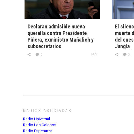
Declaran admisible nueva
El silen
querella contra Presidente
muerte 
Piñera, exministro Mañalich y
del cue
subsecretarios
Jungla
PAÍS
0
0
RADIOS ASOCIADAS
Radio Universal
Radio Los Colonos
Radio Esperanza