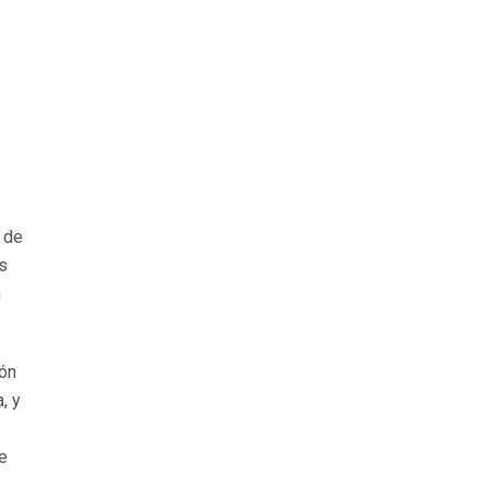
 de
s
n
ión
, y
ue