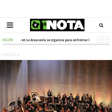
-
Oposición en La Araucanía se organiza para enfrentar los impactos de l
REGIÓN
-
Colegio Alemán dona casi media tonelada de alimentos al Ecomercado S
PORTADA