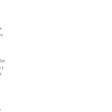
e
vo
lían
 y
s
y