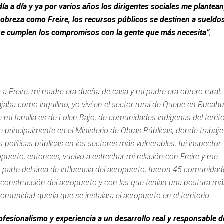
ía a día y ya por varios años los dirigentes sociales me plantean
obreza como Freire, los recursos públicos se destinen a sueldo
o se cumplen los compromisos con la gente que más necesita”
,
a Freire, mi madre era dueña de casa y mi padre era obrero rural,
ajaba como inquilino, yo viví en el sector rural de Quepe en Rucahu
 mi familia es de Lolen Bajo, de comunidades indígenas del territo
e principalmente en el Ministerio de Obras Públicas, donde trabaje
 políticas públicas en los sectores más vulnerables, fui inspector
opuerto, entonces, vuelvo a estrechar mi relación con Freire y me
parte del área de influencia del aeropuerto, fueron 45 comunidad
a construcción del aeropuerto y con las que tenían una postura m
munidad quería que se instalara el aeropuerto en el territorio.
ofesionalismo y experiencia a un desarrollo real y responsable d