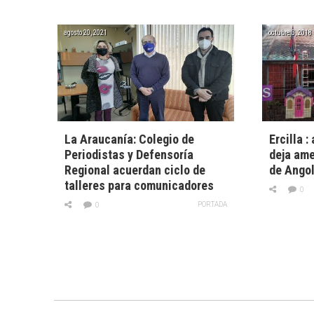
agosto 20, 2021
octubre 3, 2018
La Araucanía: Colegio de
Ercilla :
Periodistas y Defensoría
deja ame
Regional acuerdan ciclo de
de Ango
talleres para comunicadores
0
PORTADA
0