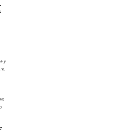
,
s
e y
rio
es
ás
e