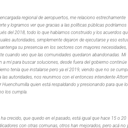
o encargada regional de aeropuertos, me relaciono estrechamente
e y logramos ver que gracias a las políticas públicas podríamos
pués del 2018, todo lo que habíamos construido y los acuerdos qu
tuales autoridades, simplemente dejaron de ejecutarse y eso estu
antenga su presencia en los sectores con mayores necesidades,
rente cuando veo que las comunidades quedaron abandonadas. Mi
ían a mí para buscar soluciones, desde fuera del gobierno continúe
erno tenía que instalarse pero ya el 2019, viendo que no se cump
 las autoridades, nos reunimos con el entonces intendente Attom
or Huenchumilla quien está respaldando y presionando para que lo
no los cumpla.
a crecido, que quedo en el pasado, está igual que hace 15 o 20
dicadores con otras comunas, otros han mejorados, pero acá no 