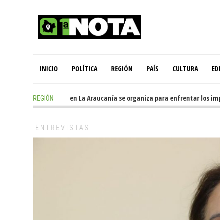
INICIO
POLÍTICA
REGIÓN
PAÍS
CULTURA
ED
1 day ago
-
Oposición en La Araucanía se organiza para enfrentar los impact
REGIÓN
ENTREVISTAS