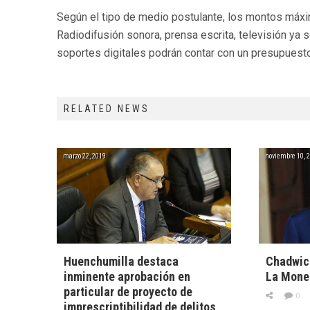
Según el tipo de medio postulante, los montos máxi
Radiodifusión sonora, prensa escrita, televisión ya 
soportes digitales podrán contar con un presupuest
RELATED NEWS
marzo 22, 2019
noviembre 10, 
Huenchumilla destaca
Chadwick
inminente aprobación en
La Mone
particular de proyecto de
0
imprescriptibilidad de delitos