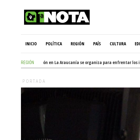
INICIO
POLÍTICA
REGIÓN
PAÍS
CULTURA
ED
6 hours ago
-
Oposición en La Araucanía se organiza para enfrentar los impa
REGIÓN
PORTADA