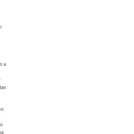
l
o a
y
tan
os
a
do
na.