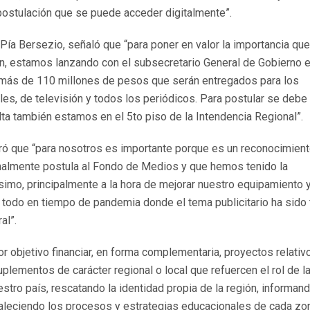
postulación que se puede acceder digitalmente”.
 Pía Bersezio, señaló que “para poner en valor la importancia que
n, estamos lanzando con el subsecretario General de Gobierno e
ás de 110 millones de pesos que serán entregados para los
les, de televisión y todos los periódicos. Para postular se debe
lta también estamos en el 5to piso de la Intendencia Regional”.
uró que “para nosotros es importante porque es un reconocimient
cionalmente postula al Fondo de Medios y que hemos tenido la
imo, principalmente a la hora de mejorar nuestro equipamiento 
 todo en tiempo de pandemia donde el tema publicitario ha sido 
al”.
 objetivo financiar, en forma complementaria, proyectos relativ
uplementos de carácter regional o local que refuercen el rol de l
estro país, rescatando la identidad propia de la región, informan
rtaleciendo los procesos y estrategias educacionales de cada zo