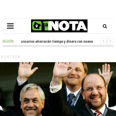
-
Miles de usuarios ahorrarán tiempo y dinero con nueva oficina de licenc
REGIÓN
-
Senador Huenchumilla se reunió con el delegado presidencial de La Ara
PORTADA