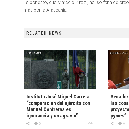
Es por esto, que Marcelo Zirotti, acusó falta de pre
más por la Araucanía.
RELATED NEWS
enero 5, 2020
agosto 20, 2020
Instituto José Miguel Carrera:
Senador 
“comparación del ejército con
las cosa
Manuel Contreras es
proyecto
ignorancia y un agravio”
pymes”
PAÍS
0
0