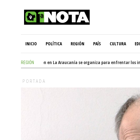
INICIO
POLÍTICA
REGIÓN
PAÍS
CULTURA
ED
1 day ago
-
Oposición en La Araucanía se organiza para enfrentar los imp
REGIÓN
PORTADA