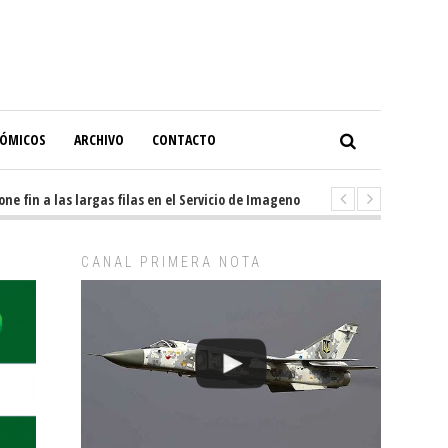
NÓMICOS
ARCHIVO
CONTACTO
in a las largas filas en el Servicio de Imagenología
7 hours ago
-
Temuc
CANAL PRIMERA NOTA