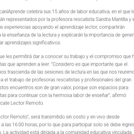
caníAprende celebra sus 15 años de labor educativa, en el que l
 representados por la profesora rescatista Sandra Mantilla y e
experiencias apoyando el aprendizaje lector, compartirán
a la enseñanza de la lectura y explicarán la importancia de gener
r aprendizajes significativos.
 que les permitirá dar a conocer su trabajo y el compromiso que 
ñas que aprenden a leer. “Considero es que importante que el
s trascienda de las sesiones de lectura en las que nos reunim
l trabajo de profesoras rescatistas y profesionales del gran
tos encuentros son de gran valor, porque son espacios para
as para continuar con la hermosa labor de enseñar”, afirmó
escate Lector Remoto.
ctor Remoto”, será transmitido sin costo y en vivo desde
 las 16:00 horas, por lo que para participar solo se debe ingre
n. La actividad está dirigida a la comunidad educativa vinculada