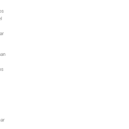
os
l
ar
han
os
sar