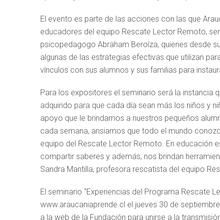
El evento es parte de las acciones con las que Arau
educadores del equipo Rescate Lector Remoto, serán
psicopedagogo Abraham Beroíza, quienes desde sus 
algunas de las estrategias efectivas que utilizan par
vínculos con sus alumnos y sus familias para instaura
Para los expositores el seminario será la instancia
adquirido para que cada día sean más los niños y ni
apoyo que le brindamos a nuestros pequeños alumno
cada semana, ansiamos que todo el mundo conozca e
equipo del Rescate Lector Remoto. En educación es
compartir saberes y además, nos brindan herramient
Sandra Mantilla, profesora rescatista del equipo R
El seminario “Experiencias del Programa Rescate Le
www.araucaniaprende.cl el jueves 30 de septiembre a
a la web de la Fundación para unirse a la transmisió