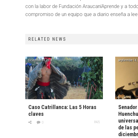
con la labor de Fundación AraucaníAprende y a todos
compromiso de un equipo que a diario enseña a leer
RELATED NEWS
diciembre 13, 2018
septiembre 14,
Caso Catrillanca: Las 5 Horas
Senador
claves
Huenchum
universa
PAÍS
0
de las p
diciemb