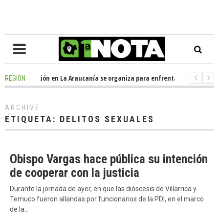
s ago
-
Oposición en La Araucanía se organiza para enfrentar los impactos 
REGIÓN
o
-
Colegio Alemán dona casi media tonelada de alimentos al Ecomercado
ARCHIVE
ETIQUETA:
DELITOS SEXUALES
Obispo Vargas hace pública su intención
de cooperar con la justicia
Durante la jornada de ayer, en que las dióscesis de Villarrica y
Temuco fueron allandas por funcionarios de la PDI, en el marco
de la…