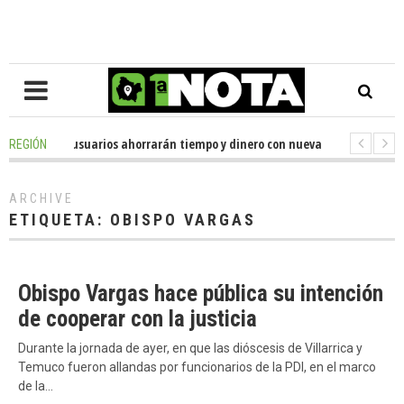
o
-
Miles de usuarios ahorrarán tiempo y dinero con nueva oficina de licen
REGIÓN
o
-
Senador Huenchumilla se reunió con el delegado presidencial de La Ara
ARCHIVE
ETIQUETA:
OBISPO VARGAS
Obispo Vargas hace pública su intención
de cooperar con la justicia
Durante la jornada de ayer, en que las dióscesis de Villarrica y
Temuco fueron allandas por funcionarios de la PDI, en el marco
de la…