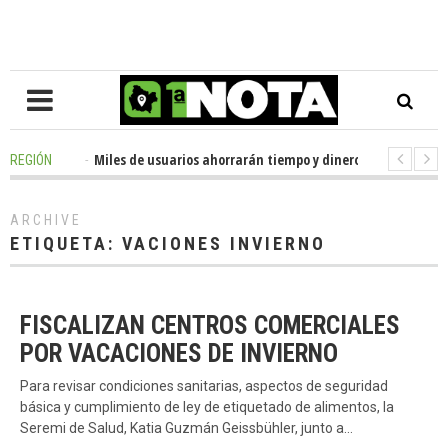
9 hours ago
-
Miles de usuarios ahorrarán tiempo y dinero con nueva ofic
REGIÓN
9 hours ago
-
Senador Huenchumilla se reunió con el delegado presidencia
ARCHIVE
ETIQUETA:
VACIONES INVIERNO
FISCALIZAN CENTROS COMERCIALES
POR VACACIONES DE INVIERNO
Para revisar condiciones sanitarias, aspectos de seguridad
básica y cumplimiento de ley de etiquetado de alimentos, la
Seremi de Salud, Katia Guzmán Geissbühler, junto a…