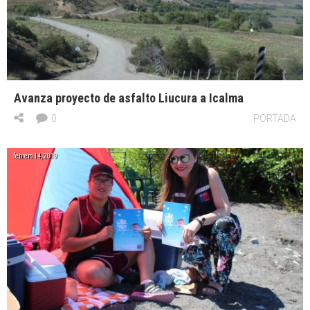
Avanza proyecto de asfalto Liucura a Icalma
0
PORTADA
febrero 14, 2019