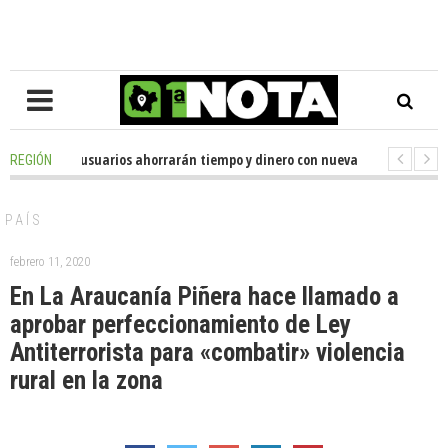
o
-
Miles de usuarios ahorrarán tiempo y dinero con nueva oficina de licen
REGIÓN
o
-
Senador Huenchumilla se reunió con el delegado presidencial de La Ara
PAÍS
febrero 11, 2020
En La Araucanía Piñera hace llamado a
aprobar perfeccionamiento de Ley
Antiterrorista para «combatir» violencia
rural en la zona