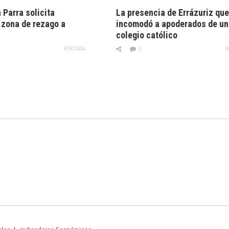
 Parra solicita
La presencia de Errázuriz qu
 zona de rezago a
incomodó a apoderados de un
colegio católico
PORTADA
P
0