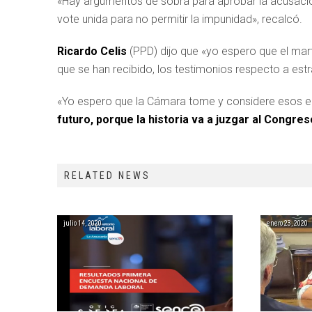
«Hay argumentos de sobra para aprobar la acusació
vote unida para no permitir la impunidad», recalcó.
Ricardo Celis
(PPD) dijo que «yo espero que el ma
que se han recibido, los testimonios respecto a es
«Yo espero que la Cámara tome y considere esos el
futuro, porque la historia va a juzgar al Congre
RELATED NEWS
julio 14, 2020
enero 23, 2020