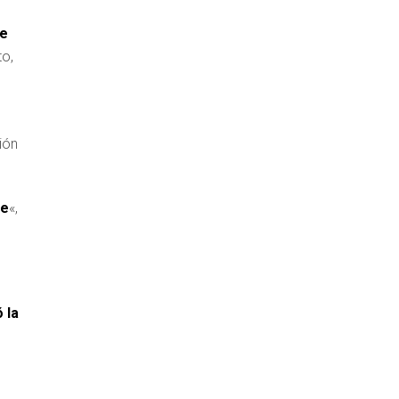
de
to,
ión
te
«,
ó la