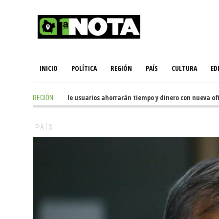
INICIO
POLÍTICA
REGIÓN
PAÍS
CULTURA
ED
11 hours ago
-
Miles de usuarios ahorrarán tiempo y dinero con nueva oficin
REGIÓN
PAÍS