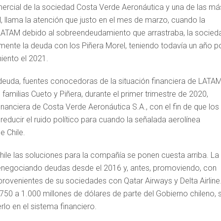
omercial de la sociedad Costa Verde Aeronáutica y una de las má
, llama la atención que justo en el mes de marzo, cuando la
de LATAM debido al sobreendeudamiento que arrastraba, la socied
mente la deuda con los Piñera Morel, teniendo todavía un año p
iento el 2021.
deuda, fuentes conocedoras de la situación financiera de LATA
 familias Cueto y Piñera, durante el primer trimestre de 2020,
inanciera de Costa Verde Aeronáutica S.A., con el fin de que los
reducir el ruido político para cuando la señalada aerolínea
e Chile.
hile las soluciones para la compañía se ponen cuesta arriba. La
renegociando deudas desde el 2016 y, antes, promoviendo, con
 provenientes de su sociedades con Qatar Airways y Delta Airline
0 a 1.000 millones de dólares de parte del Gobierno chileno, 
lo en el sistema financiero.