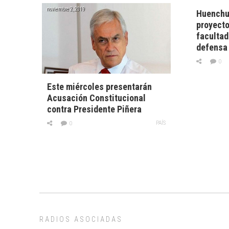
noviembre 2, 2019
Huenchu
proyecto
facultad
defensa 
0
Este miércoles presentarán
Acusación Constitucional
contra Presidente Piñera
PAÍS
0
RADIOS ASOCIADAS