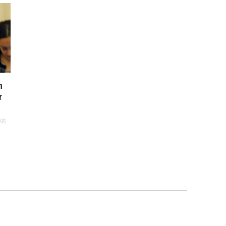
n
r
AÍS