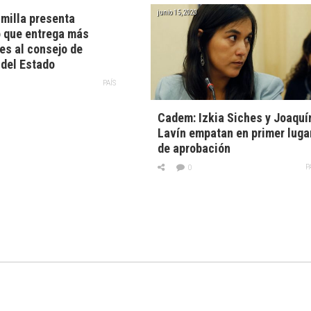
junio 15, 2020
milla presenta
 que entrega más
es al consejo de
del Estado
PAÍS
Cadem: Izkia Siches y Joaquí
Lavín empatan en primer luga
de aprobación
P
0