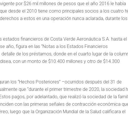
vigente por $26 mil millones de pesos que el año 2016 le había
que desde el 2010 tiene como principales socios a los cuatro hi
s derechos a estos en una operación nunca aclarada, durante los
los estados financieros de Costa Verde Aeronáutica S.A. hasta el
e año, figura en las “Notas a los Estados Financieros
 detalle de los préstamos, donde en el cuarto lugar de la colum
 Odisea, con un monto de $10.400 millones y otro de $14.300
guran los “Hechos Posteriores” –ocurridos después del 31 de
ualmente que “durante el primer trimestre de 2020, la sociedad 
Estos pagos, por adelantado, que realizó la sociedad de la famil
oinciden con las primeras señales de contracción económica qu
reo, luego que la Organización Mundial de la Salud calificara el