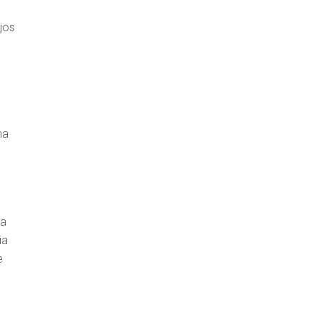
jos
na
ha
ia
e