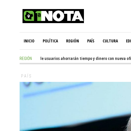
INICIO
POLÍTICA
REGIÓN
PAÍS
CULTURA
ED
19 hours ago
-
Miles de usuarios ahorrarán tiempo y dinero con nueva oficina
REGIÓN
PAÍS