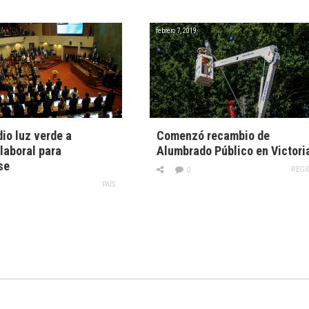
febrero 7, 2019
io luz verde a
Comenzó recambio de
laboral para
Alumbrado Público en Victori
se
REGI
0
PAÍS