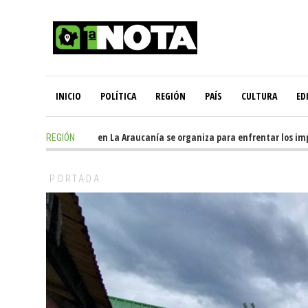
INICIO
POLÍTICA
REGIÓN
PAÍS
CULTURA
ED
hours ago
-
Oposición en La Araucanía se organiza para enfrentar los impac
REGIÓN
PORTADA