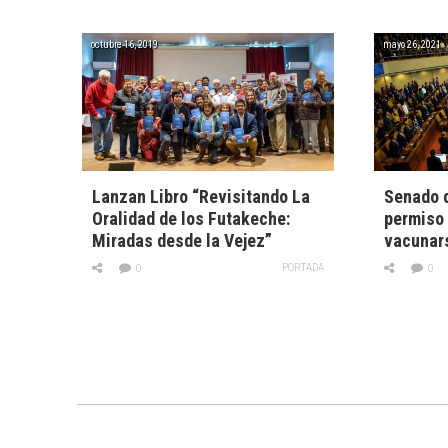
octubre 16, 2019
mayo 26, 2021
Lanzan Libro “Revisitando La
Senado d
Oralidad de los Futakeche:
permiso 
Miradas desde la Vejez”
vacunar
PORTADA
0
0