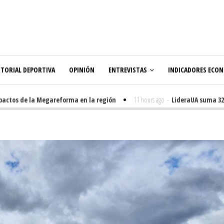
ITORIAL DEPORTIVA
OPINIÓN
ENTREVISTAS
INDICADORES ECO
tos de la Megareforma en la región
11 hours ago
-
LideraUA suma 320 es